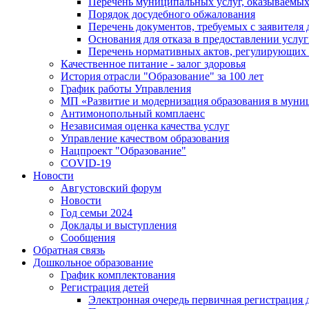
Перечень муниципальных услуг, оказываемых
Порядок досудебного обжалования
Перечень документов, требуемых с заявителя
Основания для отказа в предоставлении услу
Перечень нормативных актов, регулирующих 
Качественное питание - залог здоровья
История отрасли "Oбразованиe" за 100 лет
График работы Управления
МП «Развитие и модернизация образования в муни
Антимонопольный комплаенс
Независимая оценка качества услуг
Управление качеством образования
Нацпроект "Образование"
COVID-19
Новости
Августовский форум
Новости
Год семьи 2024
Доклады и выступления
Сообщения
Обратная связь
Дошкольное образование
График комплектования
Регистрация детей
Электронная очередь первичная регистрация д