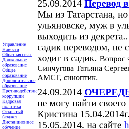
25.09.2014
Перевод в
Мы из Татарстана, но
ульяновске, муж в ул
выходить из декрета.
садик переводом, не с
Управление
Новости
Обратная связь
ходит в садик.
Вопрос 
Дошкольное
образование
Синчугова Татьяна Сергеев
Общее
АМСГ, синоптик.
образование
Дополнительное
образование
24.09.2014
ОЧЕРЕДЬ
Противодействие
коррупции
не могу найти своего
Кадровая
политика
Кристина 15.04.2014г.
Открытый
бюджет
15.05.2014. на сайте
h
Дистанционное
обучение