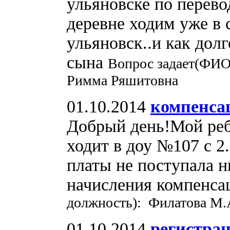
ульяновске по перево
деревне ходим уже в 
ульяновск..и как дол
сына
Вопрос задает(ФИО,
Римма Ряшитовна
01.10.2014
компенсац
Добрый день!Мой ре
ходит в доу №107 с 2
платы не поступала н
начисления компенс
должность): Филатова М.
01.10.2014
регистра