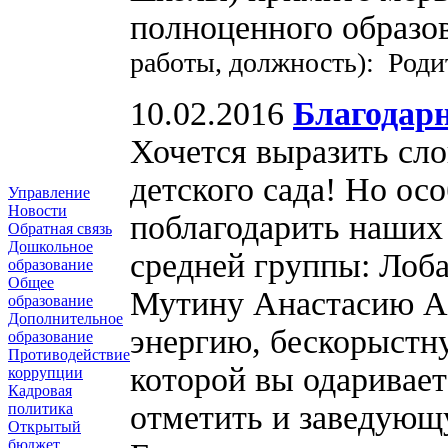
полноценного образ
работы, должность): Роди
10.02.2016
Благодар
Хочется выразить сло
детского сада! Но осо
Управление
Новости
поблагодарить наш
Обратная связь
Дошкольное
средней группы: Лоб
образование
Общее
Мутину Анастасию Ал
образование
Дополнительное
энергию, бескорыстн
образование
Противодействие
которой вы одаривает
коррупции
Кадровая
отметить и заведующу
политика
Открытый
бюджет