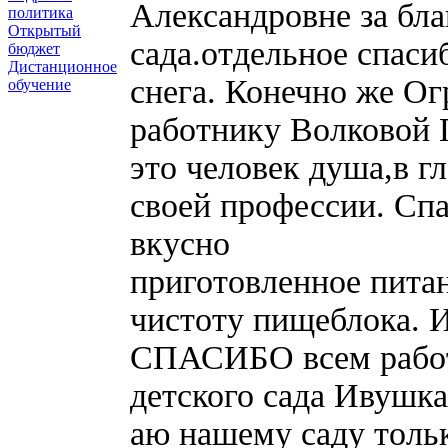
Александровне за бла
политика
Открытый
сада.отдельное спаси
бюджет
Дистанционное
снега. Конечно же О
обучение
работнику Волковой 
это человек душа,в г
своей профессии. Сп
вкусно
приготовленное пита
чистоту пищеблока. И
СПАСИБО всем рабо
детского сада Ивушка
аю нашему саду толь