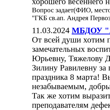
хорошего весеннего н
Вопрос задает(ФИО, мест
"ГКБ св.ап. Андрея Перво
11.03.2024
МБДОУ "А
От всей души хотим 
замечательных восп
Юрьевну, Тяжелову 
Зилину Равилевну за 
праздника 8 марта! В
незабываемым, добры
Так же хотим вырази
преподавателям дефе