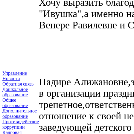
Хочу выразить благод
"Ивушка",а именно 
Венере Равилевне и 
Управление
Новости
Надире Алижановне,з
Обратная связь
Дошкольное
в организации праздн
образование
Общее
трепетное,ответствен
образование
Дополнительное
отношение к своей не
образование
Противодействие
заведующей детского
коррупции
Кадровая