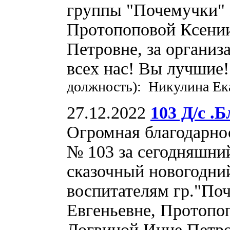
группы "Почемучки" 
Протопоповой Ксении
Петровне, за организ
всех нас! Вы лучшие
должность): Никулина Ек
27.12.2022
103 Д/с .
Огромная благодарн
№ 103 за сегодняшни
сказочный новогодн
воспитателям гр."По
Евгеньевне, Протопо
Логвиной Инне Петро