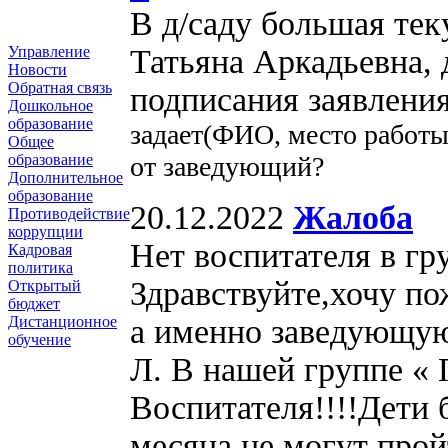
В д/саду большая те
Татьяна Аркадьевна, 
Управление
Новости
Обратная связь
подписания заявлени
Дошкольное
образование
задает(ФИО, место работы
Общее
от заведующий?
образование
Дополнительное
образование
20.12.2022
Жалоба
Противодействие
коррупции
Нет воспитателя в гру
Кадровая
политика
Здравствуйте,хочу по
Открытый
бюджет
а именно заведующую
Дистанционное
обучение
Л. В нашей группе « 
Воспитателя!!!!Дети 
месяца не могут прой