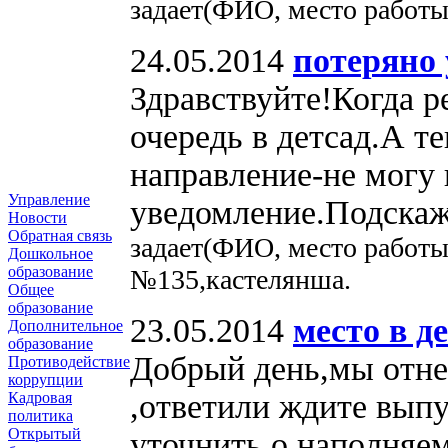
задает(ФИО, место работы
24.05.2014
потеряно
Здравствуйте!Когда р
очередь в детсад.А т
направление-не могу
Управление
уведомление.Подскаж
Новости
Обратная связь
задает(ФИО, место работы
Дошкольное
образование
№135,кастелянша.
Общее
образование
23.05.2014
место в д
Дополнительное
образование
Добрый день,мы отне
Противодействие
коррупции
,ответили ждите выпу
Кадровая
политика
Открытый
уточнить о наполняем