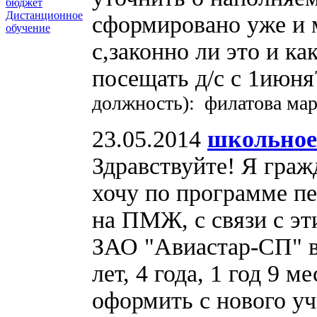
бюджет
Дистанционное
сформировано уже и м
обучение
с,законно ли это и к
посещать д/с с 1июн
должность): филатова ма
23.05.2014
школьное
Здравствуйте! Я граж
хочу по программе пе
на ПМЖ, с связи с эт
ЗАО "Авиастар-СП" в 
лет, 4 года, 1 год 9 м
оформить с нового уч