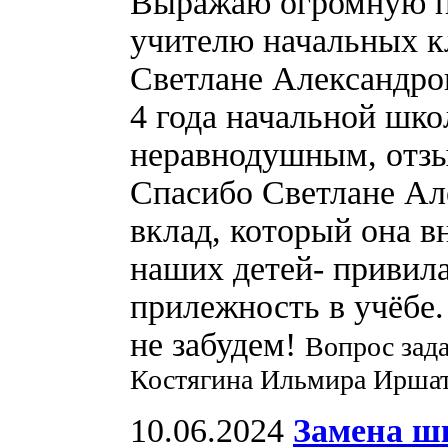
Выражаю огромную пр
учителю начальных 
Светлане Александров
4 года начальной шк
неравнодушным, отз
Спасибо Светлане Ал
вклад, который она в
наших детей- привил
прилежность в учёбе
не забудем!
Вопрос зад
Костягина Ильмира Иршат
10.06.2024
Замена ш