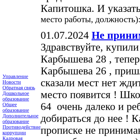
Капитошка. И указат
место работы, должность)
01.07.2024
Не прини
Здравствуйте, купили
Карбышева 28 , тепер
Карбышева 26 , пришл
Управление
сказали мест нет жди
Новости
Обратная связь
место появится ! Шко
Дошкольное
образование
64 очень далеко и ре
Общее
образование
добираться до нее ! 
Дополнительное
образование
прописке не приним
Противодействие
коррупции
Кадровая