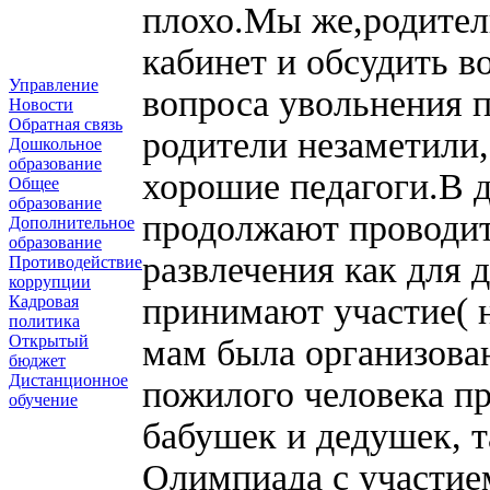
плохо.Мы же,родител
кабинет и обсудить 
Управление
вопроса увольнения п
Новости
Обратная связь
родители незаметили,
Дошкольное
образование
хорошие педагоги.В д
Общее
образование
продолжают проводит
Дополнительное
образование
развлечения как для д
Противодействие
коррупции
принимают участие( н
Кадровая
политика
Открытый
мам была организован
бюджет
Дистанционное
пожилого человека пр
обучение
бабушек и дедушек, 
Олимпиада с участием