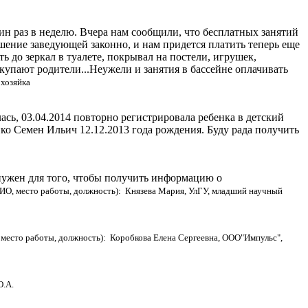
ин раз в неделю. Вчера нам сообщили, что бесплатных занятий
ешение заведующей законно, и нам придется платить теперь еще
ть до зеркал в туалете, покрывал на постели, игрушек,
окупают родители...Неужели и занятия в бассейне оплачивать
охозяйка
ась, 03.04.2014 повторно регистрировала ребенка в детский
нко Семен Ильич 12.12.2013 года рождения. Буду рада получить
 нужен для того, чтобы получить информацию о
ИО, место работы, должность): Князева Мария, УлГУ, младший научный
место работы, должность): Коробкова Елена Сергеевна, ООО"Импульс",
О.А.