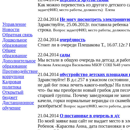
Как можно перевестись из другого детского с
задает(ФИО, место работы, должность): Елена
22.04.2014
Не могу посмотреть электронную
Управление
Здравствуйте, 25.06.2012г. поставила ребенка
Новости
строка.
Вопрос задает(ФИО, место работы, должность
Обратная связь
22.04.2014
очерёдность
Дошкольное
Стоит ли в очереди Плешакова Т., 16.07.12г.
образование
Общее
22.04.2014
сады
образование
Мы встали в общую очередь на детсад ,я раб
Дополнительное
Волкова Александра Васильевна МБОУ СОШ №48 учите
образование
Противодействие
21.04.2014
обустройство детских площадки в
коррупции
Здравствуйте! В д.с.257 в ужасном состояни
Кадровая
не дай бог пока лечить какого-нибудь! На пло
политика
что- бы мы преобрели новый грибок для песо
Открытый
старшей группы. Почему заведующая не заним
бюджет
качели, горки нормальные веранды со скамей
Дистанционное
разобраться!
Вопрос задает(ФИО, место работы, дол
обучение
21.04.2014
О постановке в очередь в д/с
По моей заявке ваш сайт не выдает место в эл
Ребенок -Карасева Анна, дата постановки в оч