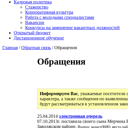
Кадровая политика
Стажерство
Корпоративная культура
Работа с молодыми специалистами
Вакансии
Конкурсы на замещение вакантных должностей
Открытый бюджет
Дистанционное обучение
Главная
/
Обратная связь
/ Обращения
Обращения
Информируем Вас
, уважаемые посетители 
характера, а также сообщения по выявленны
будут рассматриваться в установленном зак
25.04.2014
электронная очередь
07.10.2013г. поставила своего сына Мерчина 
Заволжском районе.
Вопрос задает(ФИО, место раб