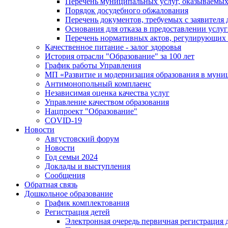
Перечень муниципальных услуг, оказываемых
Порядок досудебного обжалования
Перечень документов, требуемых с заявителя
Основания для отказа в предоставлении услу
Перечень нормативных актов, регулирующих 
Качественное питание - залог здоровья
История отрасли "Oбразованиe" за 100 лет
График работы Управления
МП «Развитие и модернизация образования в муни
Антимонопольный комплаенс
Независимая оценка качества услуг
Управление качеством образования
Нацпроект "Образование"
COVID-19
Новости
Августовский форум
Новости
Год семьи 2024
Доклады и выступления
Сообщения
Обратная связь
Дошкольное образование
График комплектования
Регистрация детей
Электронная очередь первичная регистрация д