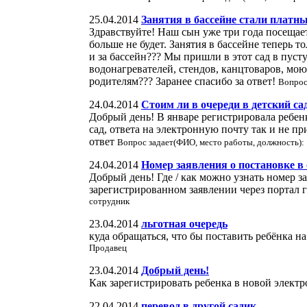
25.04.2014
Занятия в бассейне стали платн
Здравствуйте! Наш сын уже три года посещает
больше не будет. Занятия в бассейне теперь 
и за бассейн??? Мы пришли в этот сад в пусту
водонагревателей, стендов, канцтоваров, моющ
родителям??? Заранее спасибо за ответ!
Вопрос
24.04.2014
Стоим ли в очереди в детский са
Добрый день! В январе регистрировала ребенк
сад, ответа на электронную почту так и не п
ответ
Вопрос задает(ФИО, место работы, должность):
24.04.2014
Номер заявления о постановке в
Добрый день! Где / как можно узнать номер з
зарегистрированном заявлении через портал 
сотрудник
23.04.2014
льготная очередь
куда обращаться, что бы поставить ребёнка 
Продавец
23.04.2014
Добрый день!
Как зарегистрировать ребенка в новой элект
22.04.2014
перевод в другой садик