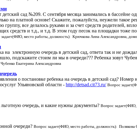
ыми
 детский сад №209. С сентября месяца занимались в бассейне од
только на платной основе! Скажите, пожалуйста, неужели такое р
ю группу, все делалось руками и за счет средств родителей, впло
их средств и т.д., и т.д. В этом году песок на площадки тоже п
 задает(ФИО, место работы, должность): Крючкова Анна Александровна, дом
д
а на электронную очередь в детский сад, ответа так и не дождал
ришло, подскажите стоим ли мы в очереди??? Ребенка зовут Чубе
 Чубенко Екатерина Александровна
 очередь
аявления о постановке ребенка на очередь в детский сад? Номер
госуслуг Ульяновской области -
http://detsad.cit73.ru/
Вопрос задает(Ф
на льготную очередь, и какие нужны документы?
Вопрос задает(ФИО, 
ронной очереди?
Вопрос задает(ФИО, место работы, должность): Полякова 