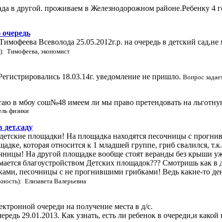
ада в другой. проживаем в Железнодорожном районе.Ребенку 4 го
 очередь
 Тимофеева Всеволода 25.05.2012г.р. на очередь в детский сад,н
): Тимофеева, экономист
? Регистрировались 18.03.14г. уведомление не пришло.
Вопрос задае
отаю в мбоу сош№48 имеем ли мы право претендовать на льготну
ль физики
 дет.саду
и детские площадки! На площадка находятся песочницы с прогн
щадке, которая относится к 1 младшей группе, гриб свалился, т.к
чницы! На другой площадке вообще стоят веранды без крыши уже 
ается благоустройством Детских площадок??? Смотришь как в др
ками, песочницы с не прогнившими грибками! Ведь какие-то де
жность): Елизавета Валерьевна
ектронной очереди на получение места в д/с.
ередь 29.01.2013. Как узнать, есть ли ребенок в очереди,и како