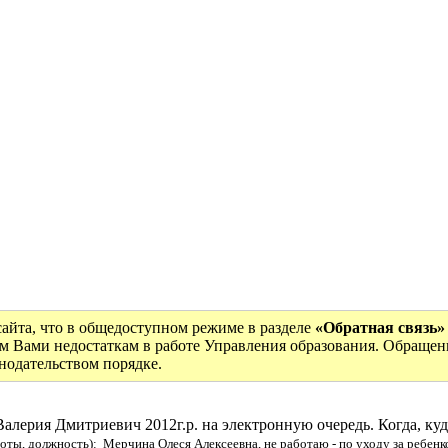
сайта, что в общедоступном режиме в разделе
«Обратная связь»
м Вами недостаткам в работе Управления образования. Обращен
онодательством порядке.
Валерия Дмитриевич 2012г.р. на электронную очередь. Когда, ку
оты, должность): Мерчина Олеся Алексеевна, не работаю - по уходу за ребенк