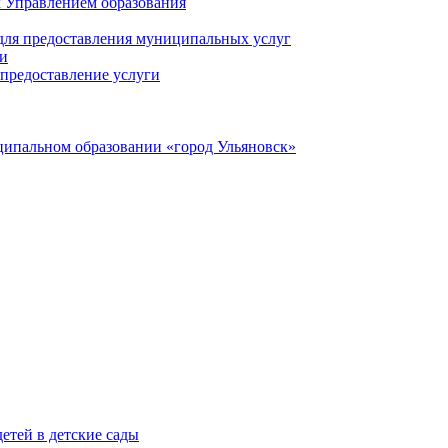
 Управлением образования
 для предоставления муниципальных услуг
ги
предоставление услуги
ципальном образовании «город Ульяновск»
етей в детские сады