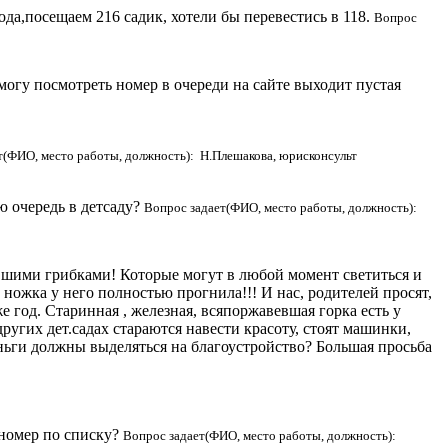
да,посещаем 216 садик, хотели бы перевестись в 118.
Вопрос
е могу посмотреть номер в очереди на сайте выходит пустая
т(ФИО, место работы, должность): Н.Плешакова, юрисконсульт
ю очередь в детсаду?
Вопрос задает(ФИО, место работы, должность):
ившими грибками! Которые могут в любой момент светиться и
. ножка у него полностью прогнила!!! И нас, родителей просят,
год. Старинная , железная, всяпоржавевшая горка есть у
угих дет.садах стараются навести красоту, стоят машинки,
ньги должны выделяться на благоустройство? Большая просьба
й номер по списку?
Вопрос задает(ФИО, место работы, должность):