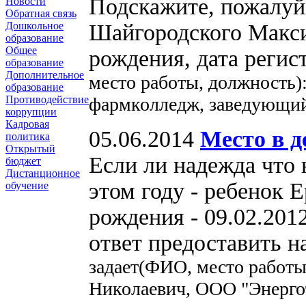
Подскажите, пожалуйс
Новости
Обратная связь
Шайгородского Макси
Дошкольное
образование
Общее
рождения, дата регис
образование
Дополнительное
место работы, должность)
образование
фармколледж, заведующий
Противодействие
коррупции
Кадровая
05.06.2014
Место в д
политика
Открытый
Если ли надежда что 
бюджет
Дистанционное
этом году - ребенок 
обучение
рождения - 09.02.2012
ответ предоставить н
задает(ФИО, место работ
Николаевич, ООО "Энергот