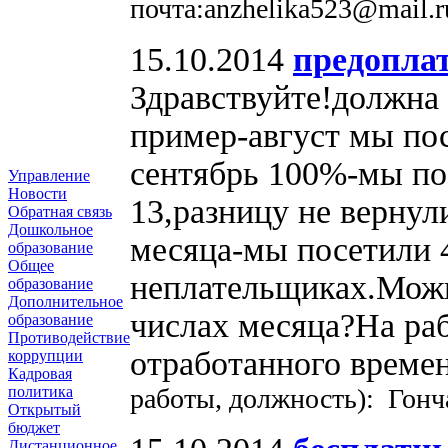
почта:anzhelika523@mail.r
15.10.2014
предоплат
Здравствуйте!должна 
пример-август мы пос
сентябрь 100%-мы по
Управление
Новости
13,разницу не вернул
Обратная связь
Дошкольное
месяца-мы посетили 4
образование
Общее
неплательщиках.Можн
образование
Дополнительное
числах месяца?На раб
образование
Противодействие
отработанного времен
коррупции
Кадровая
работы, должность): Гон
политика
Открытый
бюджет
Дистанционное