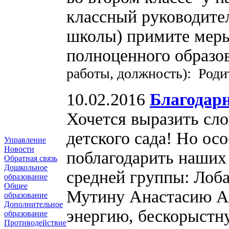
классный руководител
школы) примите меры
полноценного образ
работы, должность): Роди
10.02.2016
Благодар
Хочется выразить сло
детского сада! Но осо
Управление
Новости
поблагодарить наш
Обратная связь
Дошкольное
средней группы: Лоб
образование
Общее
Мутину Анастасию Ал
образование
Дополнительное
энергию, бескорыстн
образование
Противодействие