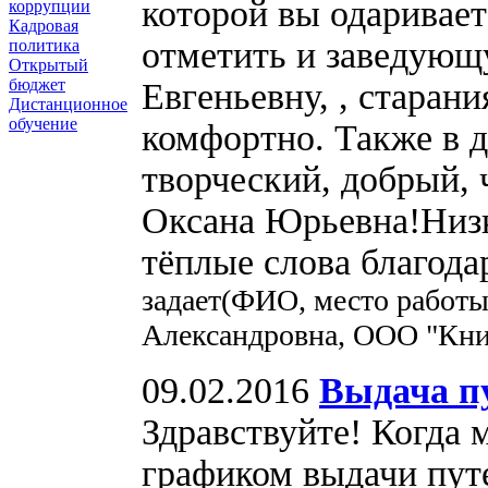
которой вы одаривает
коррупции
Кадровая
отметить и заведующу
политика
Открытый
бюджет
Евгеньевну, , старан
Дистанционное
обучение
комфортно. Также в д
творческий, добрый,
Оксана Юрьевна!Низ
тёплые слова благода
задает(ФИО, место работы
Александровна, ООО "Кни
09.02.2016
Выдача пу
Здравствуйте! Когда 
графиком выдачи путе