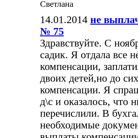
Светлана
14.01.2014
не выпла
№ 75
Здравствуйте. С ноябр
садик. Я отдала все 
компенсации, заплатил
двоих детей,но до си
компенсации. Я спра
д\с и оказалось, что
перечислили. В бухга
необходимые докумен
выплаты компенсации