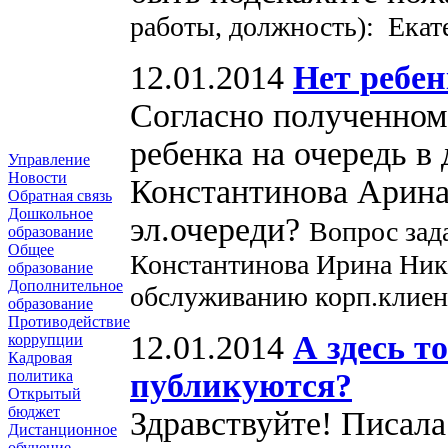
работы, должность): Екат
12.01.2014
Нет ребен
Согласно полученном
ребенка на очередь в 
Управление
Новости
Константинова Арина 
Обратная связь
Дошкольное
эл.очереди?
Вопрос зад
образование
Общее
Константинова Ирина Ник
образование
Дополнительное
обслуживанию корп.клиен
образование
Противодействие
12.01.2014
А здесь т
коррупции
Кадровая
публикуются?
политика
Открытый
бюджет
Здравствуйте! Писала
Дистанционное
обучение