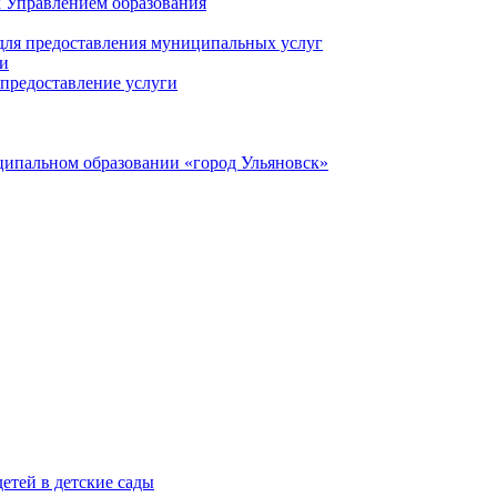
 Управлением образования
 для предоставления муниципальных услуг
ги
предоставление услуги
ципальном образовании «город Ульяновск»
етей в детские сады