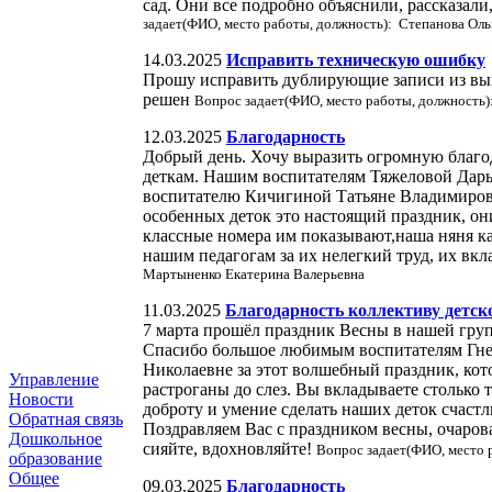
сад. Они все подробно объяснили, рассказал
задает(ФИО, место работы, должность): Степанова Оль
14.03.2025
Исправить техническую ошибку
Прошу исправить дублирующие записи из выпи
решен
Вопрос задает(ФИО, место работы, должность)
12.03.2025
Благодарность
Добрый день. Хочу выразить огромную благод
деткам. Нашим воспитателям Тяжеловой Дарь
воспитателю Кичигиной Татьяне Владимиров
особенных деток это настоящий праздник, они
классные номера им показывают,наша няня ка
нашим педагогам за их нелегкий труд, их вкл
Мартыненко Екатерина Валерьевна
11.03.2025
Благодарность коллективу детск
7 марта прошёл праздник Весны в нашей груп
Спасибо большое любимым воспитателям Гне
Николаевне за этот волшебный праздник, кот
Управление
растроганы до слез. Вы вкладываете столько 
Новости
доброту и умение сделать наших деток счаст
Обратная связь
Поздравляем Вас с праздником весны, очаров
Дошкольное
сияйте, вдохновляйте!
Вопрос задает(ФИО, место 
образование
Общее
09.03.2025
Благодарность