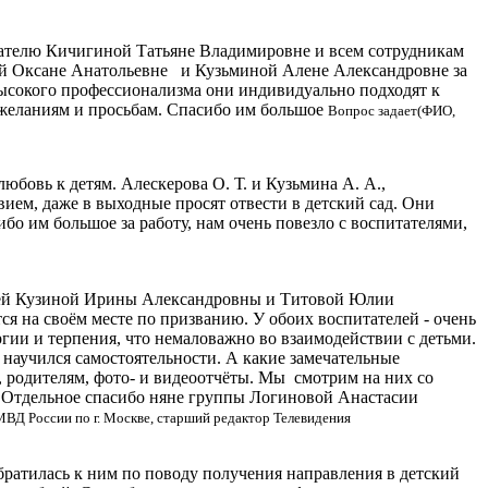
ателю Кичигиной Татьяне Владимировне и всем сотрудникам
вой Оксане Анатольевне и Кузьминой Алене Александровне за
ысокого профессионализма они индивидуально подходят к
ожеланиям и просьбам. Спасибо им большое
Вопрос задает(ФИО,
бовь к детям. Алескерова О. Т. и Кузьмина А. А.,
вием, даже в выходные просят отвести в детский сад. Они
бо им большое за работу, нам очень повезло с воспитателями,
ателей Кузиной Ирины Александровны и Титовой Юлии
ся на своём месте по призванию. У обоих воспитателей - очень
гии и терпения, что немаловажно во взаимодействии с детьми.
, научился самостоятельности. А какие замечательные
 родителям, фото- и видеоотчёты. Мы смотрим на них со
х. Отдельное спасибо няне группы Логиновой Анастасии
МВД России по г. Москве, старший редактор Телевидения
ратилась к ним по поводу получения направления в детский