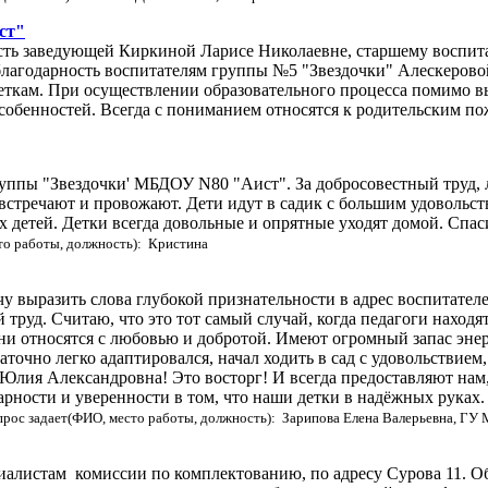
ст"
сть заведующей Киркиной Ларисе Николаевне, старшему воспит
ю благодарность воспитателям группы №5 "Звездочки" Алескеро
еткам. При осуществлении образовательного процесса помимо в
собенностей. Всегда с пониманием относятся к родительским п
уппы "Звездочки' МБДОУ N80 "Аист". За добросовестный труд, лю
встречают и провожают. Дети идут в садик с большим удовольст
 детей. Детки всегда довольные и опрятные уходят домой. Спаси
то работы, должность): Кристина
Хочу выразить слова глубокой признательности в адрес воспит
руд. Считаю, что это тот самый случай, когда педагоги находят
и относятся с любовью и добротой. Имеют огромный запас энер
точно легко адаптировался, начал ходить в сад с удовольствием
лия Александровна! Это восторг! И всегда предоставляют нам,
одарности и уверенности в том, что наши детки в надёжных рука
рос задает(ФИО, место работы, должность): Зарипова Елена Валерьевна, ГУ 
алистам комиссии по комплектованию, по адресу Сурова 11. Об