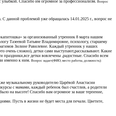
 с улыбкой. Спасибо им огромное за профессионализм.
Вопрос
С данной проблемой уже обращалась 14.01.2025 г., вопрос не
 «капитошка» за организованный утренник 8 марта нашим
огу Тазеевой Татьяне Владимировне, психологу, старшему
агимов Зилине Равилевне. Каждый утренник у наших
это очень сложно), детки сами выступают,рассказывают. Какие
и праздники,все детки вовлечены ,радостные. Спасибо всем
али именно к ним.
Вопрос задает(ФИО, место работы, должность):
кже музыкальному руководителю Царёвой Анастасии
нкурсы с мамами, каждый ребенок был счастлив, а родители
ё было на высоте! Спасибо вам огромное за ваше терпение,
ями. Пусть в жизни не будет места для печали. Цветите,