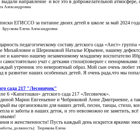
и, выдали направление и все это в доброжелательной атмосфере,
га Александровна
ски ЕГИССО за питание двоих детей в школе за май 2024 года. 
: Брускова Елена Александровна
арность педагогическому составу детского сада «Аист» группа
е Михайловне и Шерниковой Наталье Юрьевне, нашему дефектол
не и канечно нашему незаменимому младшему воспитателю Ибр
 самостоятельно учат с детками стихи(поверьте с ненормиками 
ждый утренник это невероятный образ. Мой сын очень любит эт
ад в развитие наших особенных детей. Я очень рада,что мы поп
ого сада 217 "Лесовичок"
пе 6 «Капитошки» детского сада 217 «Лесовичок».
диной Марии Евгеньевне и Чибриковой Анне Дмитриевне, а та
орый вы организовали для наших детей, песни, танцы, стихи, ко
тепла и заботы в наших деток, и это невозможно не заметить, вс
ливыми!
ания и женственности! Пусть каждый день искрится яркими эмоци
работы, должность): Тюрикова Елена