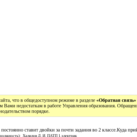
сайта, что в общедоступном режиме в разделе
«Обратная связь»
м Вами недостаткам в работе Управления образования. Обращен
онодательством порядке.
постоянно ставит двойки за почти задания во 2 классе.Куда пр
должность): Халилов Д. И. ПАТП 1,электрик