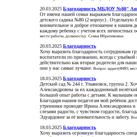
20.03.2025
Благодарность МБДОУ №80" Аи
От имени нашей семьи выражаем благодарно
детского садика №80 (2 корпус) . Отдельну
внимательное и доброе отношение к нашим д
каждому ребенку с учетом всех личностных о
место работы, должность): Семья Ибрагимовых
20.03.2025
Благодарность
Хочу выразить благодарность сотрудникам гр
воспитатели по призванию, всегда с улыбкой 
действительно как вторые родители для наших
они у нас самые лучшие.
Вопрос задает(ФИО, мес
18.03.2025
Благодарность
Детский сад № 244 г. Ульяновск, группа 2. 
Александровны за их каждодневный нелёгкий т
большой опыт работы с детьми. К малышам он
Благодаря нашим педагогам мой ребёнок доста
утренники проводят Ирина Александровна и Ю
слезами радости, с чувством гордости, благ
Эдуардовне за её внимательность и заботу.
Воп
18.03.2025
Благодарность
Хочу выразить огромную благодарность специ