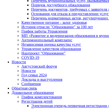
Перечень муниципальных услуг, оказываемых
Порядок досудебного обжалования
Перечень документов, требуемых с заявителя
Основания для отказа в предоставлении услу
Перечень нормативных актов, регулирующих 
Качественное питание - залог здоровья
История отрасли "Oбразованиe" за 100 лет
График работы Управления
МП «Развитие и модернизация образования в муни
Антимонопольный комплаенс
Независимая оценка качества услуг
Управление качеством образования
Нацпроект "Образование"
COVID-19
Новости
Августовский форум
Новости
Год семьи 2024
Доклады и выступления
Сообщения
Обратная связь
Дошкольное образование
График комплектования
Регистрация детей
Электронная очередь первичная регистрация д