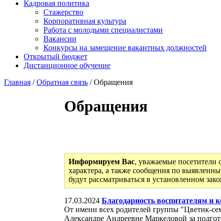
Кадровая политика
Стажерство
Корпоративная культура
Работа с молодыми специалистами
Вакансии
Конкурсы на замещение вакантных должностей
Открытый бюджет
Дистанционное обучение
Главная
/
Обратная связь
/ Обращения
Обращения
Информируем Вас
, уважаемые посетители 
характера, а также сообщения по выявленны
будут рассматриваться в установленном зак
17.03.2024
Благодарность воспитателям и к
От имени всех родителей группы "Цветик-се
Александре Андреевне Маркеловой за подгото