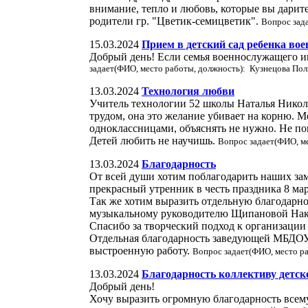
внимание, тепло и любовь, которые вы дарит
родители гр. "Цветик-семицветик".
Вопрос зад
15.03.2024
Прием в детский сад ребенка во
Добрый день! Если семья военнослужащего им
задает(ФИО, место работы, должность): Кузнецова Пол
13.03.2024
Технология любви
Учитель технологии 52 школы Наталья Никола
трудом, она это желание убивает на корню. М
одноклассницами, объяснять не нужно. Не пом
Детей любить не научишь.
Вопрос задает(ФИО, м
13.03.2024
Благодарность
От всей души хотим поблагодарить наших з
прекрасный утренник в честь праздника 8 м
Так же хотим выразить отдельную благодарн
музыкальному руководителю Щипановой Нак
Спасибо за творческий подход к организации 
Отдельная благодарность заведующей МБДОУ 
выстроенную работу.
Вопрос задает(ФИО, место р
13.03.2024
Благодарность коллективу детск
Добрый день!
Хочу выразить огромную благодарность всем