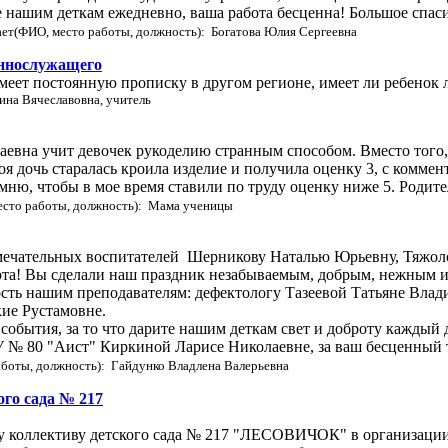
е нашим деткам ежедневно, ваша работа бесценна! Большое спаси
ает(ФИО, место работы, должность): Богатова Юлия Сергеевна
еннослужащего
еет постоянную прописку в другом регионе, имеет ли ребенок л
ина Вячеславовна, учитель
евна учит девочек рукоделию странным способом. Вместо того,
оя дочь старалась кроила изделие и получила оценку 3, с коммен
ню, чтобы в мое время ставили по труду оценку ниже 5. Родител
есто работы, должность): Мама ученицы
амечательных воспитателей Шерникову Наталью Юрьевну, Тяжол
арта! Вы сделали наш праздник незабываемым, добрым, нежным и
ость нашим преподавателям: дефектологу Тазеевой Татьяне Вла
ие Рустамовне.
события, за то что дарите нашим деткам свет и доброту каждый 
№ 80 "Аист" Киркиной Ларисе Николаевне, за ваш бесценный т
аботы, должность): Гайдунко Владлена Валерьевна
ого сада № 217
у коллективу детского сада № 217 "ЛЕСОВИЧОК" в организации 