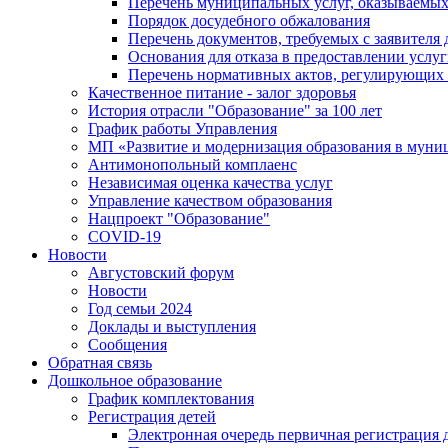
Перечень муниципальных услуг, оказываемых
Порядок досудебного обжалования
Перечень документов, требуемых с заявителя
Основания для отказа в предоставлении услу
Перечень нормативных актов, регулирующих 
Качественное питание - залог здоровья
История отрасли "Oбразованиe" за 100 лет
График работы Управления
МП «Развитие и модернизация образования в муни
Антимонопольный комплаенс
Независимая оценка качества услуг
Управление качеством образования
Нацпроект "Образование"
COVID-19
Новости
Августовский форум
Новости
Год семьи 2024
Доклады и выступления
Сообщения
Обратная связь
Дошкольное образование
График комплектования
Регистрация детей
Электронная очередь первичная регистрация д