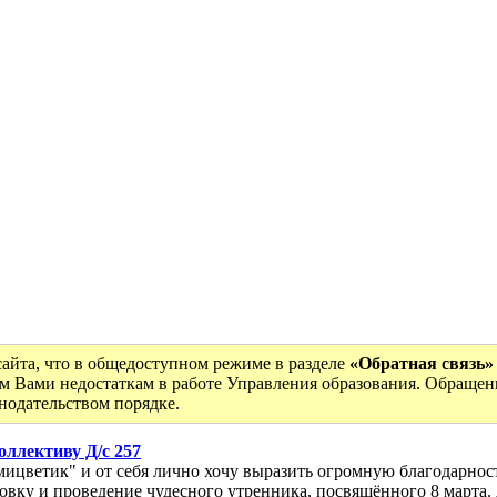
сайта, что в общедоступном режиме в разделе
«Обратная связь»
м Вами недостаткам в работе Управления образования. Обращен
онодательством порядке.
оллективу Д/с 257
мицветик" и от себя лично хочу выразить огромную благодарно
вку и проведение чудесного утренника, посвящённого 8 марта. Д