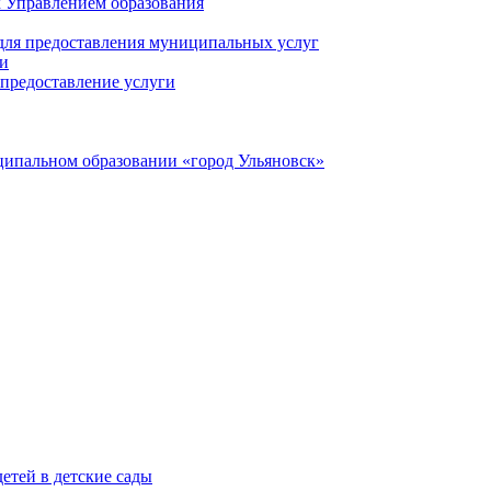
 Управлением образования
 для предоставления муниципальных услуг
ги
предоставление услуги
ципальном образовании «город Ульяновск»
етей в детские сады