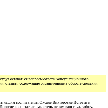
будут оставаться вопросы-ответы консультационного
ия, отзывы, содержащие ограниченные в обороте сведения,
сть нашим воспитателям Оксане Викторовне Истрати и
орогие воспитатели, мы очень ценим ваш труд, заботу,