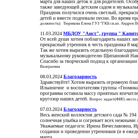
марта для наших деток и для родителей. Ос
также заведующей детским садом и музыкаль
Праздник получился очень светлый, прекрасны
детей и вместе подпевали песни. Во время пр
должность): Тюрикова Елена ГУЗ "ГКБ св.ап. Андрея П
11.03.2024
МБДОУ "Аист", группа " Капит
От всей души хотим поблагодарить наших з
прекрасный утренник в честь праздника 8 м
Так же хотим выразить отдельную благодарн
музыкальному руководителю Щипановой Нак
Спасибо за творческий подход к организации 
Валерьевна
08.03.2024
Благодарность
Здравствуйте! Хотим выразить огромную бла
Ильиничне и воспитателям группы «Гномики»
программа оставила массу приятных впечатле
кругозор наших детей.
Вопрос задает(ФИО, место 
07.03.2024
Благодарность
Весь женский коллектив детского сада № 194 
солнечная улыбка и согревает всех нежными 
Уважаемые педагоги: Ирина Вячеславовна, Ир
создании и проведении утренников (и в ежед
марта.