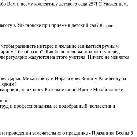
бо Вам и всему коллективу детского сада 257! С Уважением,
ьготу в Ульяновске при приеме в детский сад?
Вопрос
 чтобы развивать интерес и желание заниматься ручным
тарием " безобразно". Как было неловко подростку перед
и регулярно жалуются на этого учителя. Ничего не меняется.
ову Дарью Михайловну и Ибрагимову Зилину Равилевну за
 ярким!
димировне, психологу Котельниковой Ирине Михайловне и
день!
руд и профессионализм, за подобранный коллектив и
и проведении замечательного праздника - Праздника Весны 8