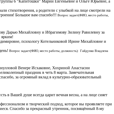
 группы 6 "Капитошки" Марии Евгеньевне и Ольге Юрьевне, а
вали стихотворения, а родители с улыбкой на лице смотрели на
троения! Большое вам спасибо!!!
Вопрос задает(ФИО, место работы,
ову Дарью Михайловну и Ибрагимову Зилину Равилевну за
 ярким!
адимировне, психологу Котельниковой Ирине Михайловне и
день!
Вопрос задает(ФИО, место работы, должность): Гайдунко Владлена
Алиулловой Венере Исхаковне, Хохриной Анастасии
иколепный праздник в четь 8 марта. Замечательная
спасибо, за огромный вклад в культурно-образовательный
ть в Вашей душе всегда царит вечная весна, а на лице сияет
фессионализм и творческий подход, которое вы проявляете при
щиеся. Спасибо за прекрасный утренник, посвящённый 8-му