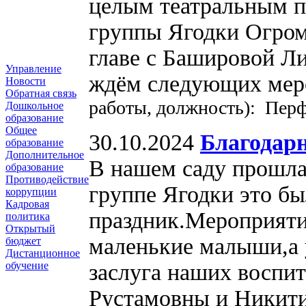
целым театральным п
группы Ягодки Огром
главе с Башировой Л
Управление
ждём следующих ме
Новости
Обратная связь
работы, должность): Пер
Дошкольное
образование
Общее
30.10.2024
Благодар
образование
Дополнительное
В нашем саду прошла
образование
Противодействие
группе Ягодки это б
коррупции
Кадровая
праздник.Мероприяти
политика
Открытый
маленькие малыши,а у
бюджет
Дистанционное
заслуга наших воспи
обучение
Рустамовны и Никит