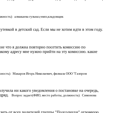
жность): алмакаева гульназ,чмпз,кладовщик
утевкой в детский сад. Если мы не хотим идти в этом году.
ие что я должна повторно посетить комиссию по
акому адресу мне нужно прийти на эту комиссию. какие
жность): Макаров Игорь Николаевич, филиала ООО "Газпром
олучила ни какого уведомления о постановке на очередь,
подряд.
Вопрос задает(ФИО, место работы, должность): Симонова
разить от всех родителей группы "Подсолнухи" огромную