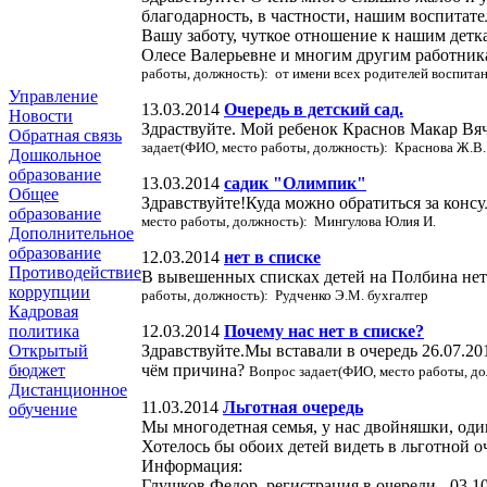
благодарность, в частности, нашим воспита
Вашу заботу, чуткое отношение к нашим дет
Олесе Валерьевне и многим другим работника
работы, должность): от имени всех родителей воспита
Управление
13.03.2014
Очередь в детский сад.
Новости
Здраствуйте. Мой ребенок Краснов Макар Вяче
Обратная связь
задает(ФИО, место работы, должность): Краснова Ж.В.
Дошкольное
образование
13.03.2014
садик "Олимпик"
Общее
Здравствуйте!Куда можно обратиться за консу
образование
место работы, должность): Мингулова Юлия И.
Дополнительное
образование
12.03.2014
нет в списке
Противодействие
В вывешенных списках детей на Полбина нет м
коррупции
работы, должность): Рудченко Э.М. бухгалтер
Кадровая
12.03.2014
Почему нас нет в списке?
политика
Здравствуйте.Мы вставали в очередь 26.07.20
Открытый
чём причина?
бюджет
Вопрос задает(ФИО, место работы, д
Дистанционное
11.03.2014
Льготная очередь
обучение
Мы многодетная семья, у нас двойняшки, один 
Хотелось бы обоих детей видеть в льготной о
Информация:
Глушков Федор, регистрация в очереди - 03.1