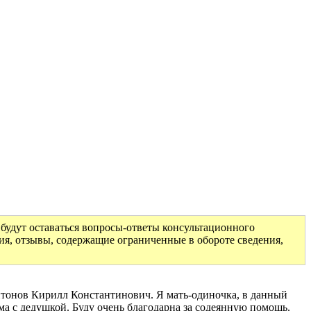
будут оставаться вопросы-ответы консультационного
ия, отзывы, содержащие ограниченные в обороте сведения,
 Антонов Кирилл Константинович. Я мать-одиночка, в данный
ма с дедушкой. Буду очень благодарна за содеянную помощь.