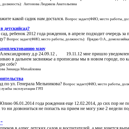
ы, должность): Антонова Людмила Анатольевна
кажите какой садик нам достался.
Вопрос задает(ФИО, место работы, дол
 в детскийсад?
ад, ребенок 2012 года рождения, в апреле подходит очередь за п
оду?
Вопрос задает(ФИО, место работы, должность): Прядко О.А., домохозяйка
 комплектованию мдоу
 Александровну д.р 24.09.12 , 19.11.12 мне пришло уведомлен
живаю в дальнем засвияжье а прописаны мы в новом городе, по к
ри себе?
нова Зинаида Михайловна
роительства
ад по ул. Генерала Мельникова?
Вопрос задает(ФИО, место работы, дол
к службы эксплуатации ГРП
лию 06.01.2014 года рождения еще 12.02.2014, до сих пор не п
 а то ни дозвониться не попасть на прием не могу уже 2 недели 
а"
преков в адрес детских садов и воспитателей, а мне хочется вы