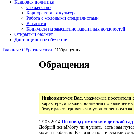
Кадровая политика
Стажерство
Корпоративная культура
Работа с молодыми специалистами
Вакансии
Конкурсы на замещение вакантных должностей
Открытый бюджет
Дистанционное обучение
Главная
/
Обратная связь
/ Обращения
Обращения
Информируем Вас
, уважаемые посетители 
характера, а также сообщения по выявленны
будут рассматриваться в установленном зак
17.03.2014
По поводу путевки в детский сад
Добрый день!Могу ли я узнать, есть нам путе
момент работаю. В связи с трагическими собы