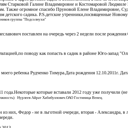
телям Старковой Галине Владимировне и Костомаровой Людмиле 
кам. Также огромное спасибо Пруновой Елене Владимировне, Су
м детского садика. P.S.детские утренники,посвященные Новому 
нников группы "Подсолнухи"
славович поставлен на очередь через 2 недели после рождения 
льтацией,по поводу как попасть в садик в районе Юго-запад "О
оего ребенка Рудченко Тимура.Дата рождения 12.10.2011г. Дата
11 года.Некоторые которые вставали 2012 году уже получили (не
олжность): Нурлеев Айрат Хабибуллович.ОАО Гостиница Венец.
из них, Федор - не в льготной очереди, вторая - Александра, в 
череди.
0.2013