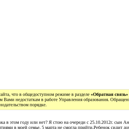
сайта, что в общедоступном режиме в разделе
«Обратная связь»
м Вами недостаткам в работе Управления образования. Обращен
онодательством порядке.
вка в этом году или нет? Я стою на очереди с 25.10.2012г. сын
тиями в моей семье, 5 марта не смогла прийти.Ребенок сидит до