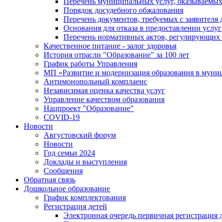
Перечень муниципальных услуг, оказываемых
Порядок досудебного обжалования
Перечень документов, требуемых с заявителя
Основания для отказа в предоставлении услу
Перечень нормативных актов, регулирующих 
Качественное питание - залог здоровья
История отрасли "Oбразованиe" за 100 лет
График работы Управления
МП «Развитие и модернизация образования в муни
Антимонопольный комплаенс
Независимая оценка качества услуг
Управление качеством образования
Нацпроект "Образование"
COVID-19
Новости
Августовский форум
Новости
Год семьи 2024
Доклады и выступления
Сообщения
Обратная связь
Дошкольное образование
График комплектования
Регистрация детей
Электронная очередь первичная регистрация д