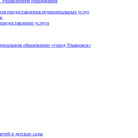
 Управлением образования
 для предоставления муниципальных услуг
ги
предоставление услуги
ципальном образовании «город Ульяновск»
етей в детские сады