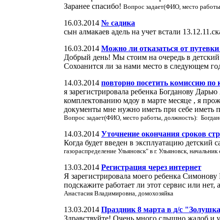
Заранее спасибо!
Вопрос задает(ФИО, место работ
16.03.2014
№ садика
сын алмакаев адель на учет встали 13.12.11.с
16.03.2014
Можно ли отказаться от путевки
Добрый день! Мы стоим на очередь в детский с
Сохоанится ли за нами место в следующем г
14.03.2014
повторно посетить комиссию по
я зарегистрировала ребенка Богданову Дарью
комплектованию мдоу в марте месяце , я про
документы мне нужно иметь при себе иметь п
Вопрос задает(ФИО, место работы, должность): Богда
14.03.2014
Уточнение окончания сроков ст
Когда будет введен в эксплуатацию детский с
газораспределение Ульяновск" в г. Ульяновск, начальни
13.03.2014
Регистрация через интернет
Я зарегистрировала моего ребенка Симонову Ю
подскажите работает ли этот сервис или нет,
Анастасия Владимировна, домохозяйка
13.03.2014
Праздник 8 марта в д/с "Золушк
Здравствуйте! Очень много слышно жалоб и у