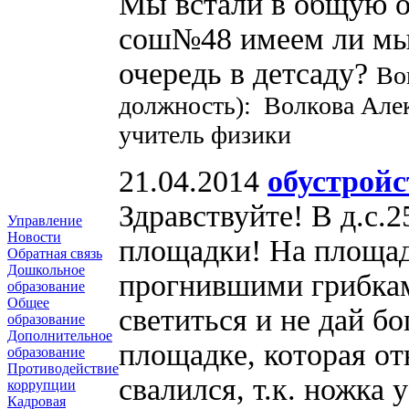
Мы встали в общую оч
сош№48 имеем ли мы 
очередь в детсаду?
Во
должность): Волкова Ал
учитель физики
21.04.2014
обустройс
Здравствуйте! В д.с.
Управление
Новости
площадки! На площад
Обратная связь
Дошкольное
прогнившими грибкам
образование
Общее
светиться и не дай бо
образование
Дополнительное
площадке, которая от
образование
Противодействие
свалился, т.к. ножка 
коррупции
Кадровая