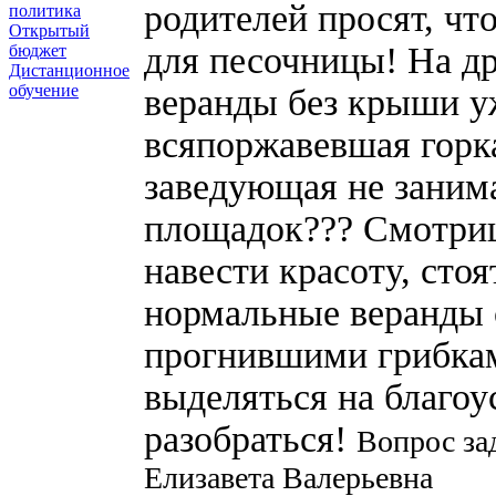
родителей просят, чт
политика
Открытый
для песочницы! На д
бюджет
Дистанционное
обучение
веранды без крыши уж
всяпоржавевшая горк
заведующая не заним
площадок??? Смотришь
навести красоту, сто
нормальные веранды 
прогнившими грибкам
выделяться на благо
разобраться!
Вопрос за
Елизавета Валерьевна