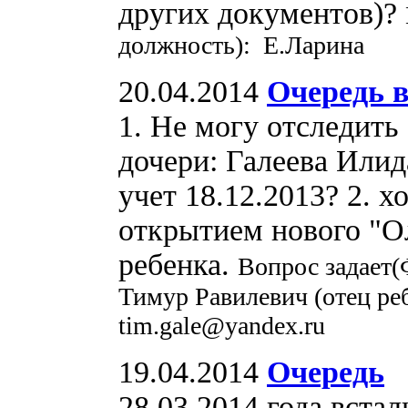
других документов)?
должность): Е.Ларина
20.04.2014
Очередь в
1. Не могу отследить 
дочери: Галеева Илид
учет 18.12.2013? 2. х
открытием нового "О
ребенка.
Вопрос задает(
Тимур Равилевич (отец реб
tim.gale@yandex.ru
19.04.2014
Очередь
28.03.2014 года встал