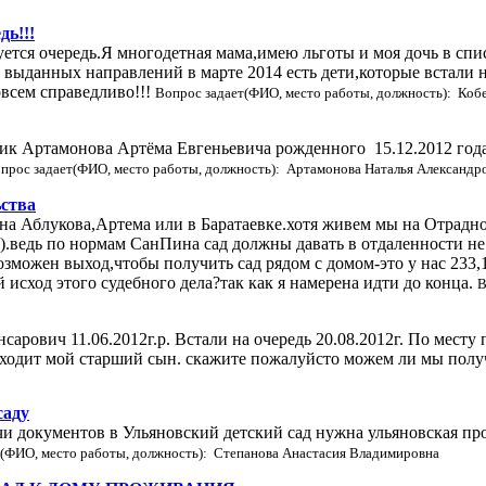
дь!!!
тся очередь.Я многодетная мама,имею льготы и моя дочь в списк
к выданных направлений в марте 2014 есть дети,которые встали 
овсем справедливо!!!
Вопрос задает(ФИО, место работы, должность): Коб
дик Артамонова Артёма Евгеньевича рожденного 15.12.2012 года,
прос задает(ФИО, место работы, должность): Артамонова Наталья Александр
ьства
на Аблукова,Артема или в Баратаевке.хотя живем мы на Отрадной
.ведь по нормам СанПина сад должны давать в отдаленности не б
возможен выход,чтобы получить сад рядом с домом-это у нас 233
исход этого судебного дела?так как я намерена идти до конца.
В
ович 11.06.2012г.р. Встали на очередь 20.08.2012г. По месту 
к ходит мой старший сын. скажите пожалуйсто можем ли мы полу
саду
чи документов в Ульяновский детский сад нужна ульяновская пр
т(ФИО, место работы, должность): Степанова Анастасия Владимировна