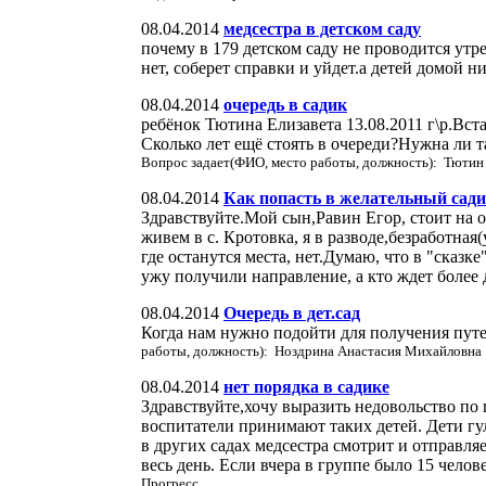
08.04.2014
медсестра в детском саду
почему в 179 детском саду не проводится утр
нет, соберет справки и уйдет.а детей домой 
08.04.2014
очередь в садик
ребёнок Тютина Елизавета 13.08.2011 г\р.Вста
Сколько лет ещё стоять в очереди?Нужна ли 
Вопрос задает(ФИО, место работы, должность): Тютин
08.04.2014
Как попасть в желательный сад
Здравствуйте.Мой сын,Равин Егор, стоит на оче
живем в с. Кротовка, я в разводе,безработная
где останутся места, нет.Думаю, что в "сказке
ужу получили направление, а кто ждет более 
08.04.2014
Очередь в дет.сад
Когда нам нужно подойти для получения путе
работы, должность): Ноздрина Анастасия Михайловна
08.04.2014
нет порядка в садике
Здравствуйте,хочу выразить недовольство по
воспитатели принимают таких детей. Дети гу
в других садах медсестра смотрит и отправля
весь день. Если вчера в группе было 15 челов
Прогресс