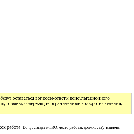
будут оставаться вопросы-ответы консультационного
ия, отзывы, содержащие ограниченные в обороте сведения,
сех работа.
Вопрос задает(ФИО, место работы, должность): иванова