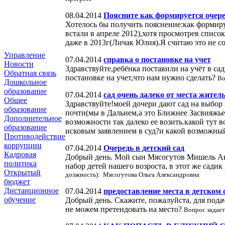
08.04.2014
Поясните как формируется очере
Хотелось бы получить пояснение:как формируе
встали в апреле 2012),хотя просмотрев списо
даже в 2013г(Личак Юлия).Я считаю это не с
Управление
07.04.2014
справка о постановке на учет
Новости
Здравствуйте,ребёнка поставили на учёт в са
Обратная связь
постановке на учет,что нам нужно сделать?
Во
Дошкольное
образование
07.04.2014
сад очень далеко от места жител
Общее
Здравствуйте!моей дочери дают сад на выбор 
образование
почти(мы в Дальнем,а это Ближнее Засвияжье)
Дополнительное
возможности так далеко ее возить.какой тут 
образование
исковым заявлением в суд?и какой возможный 
Противодействие
коррупции
07.04.2014
Очередь в детский сад
Кадровая
Добрый день. Мой сын Мясогутов Мишель Ансар
политика
набор детей нашего возроста, в этот же сади
Открытый
должность): Мясогутова Ольга Александровна
бюджет
Дистанционное
07.04.2014
предоставление места в детском 
обучение
Добрый день. Скажите, пожалуйста, для пода
не можем претендовать на место?
Вопрос задае