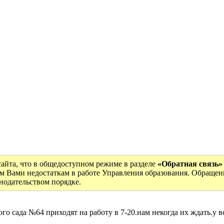
сайта, что в общедоступном режиме в разделе
«Обратная связь»
м Вами недостаткам в работе Управления образования. Обращен
онодательством порядке.
о сада №64 приходят на работу в 7-20.нам некогда их ждать.у в