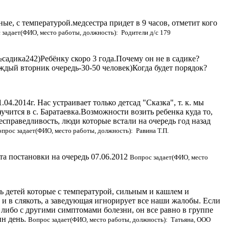
ые, с температурой.медсестра придет в 9 часов, отметит кого
 задает(ФИО, место работы, должность): Родители д/с 179
№садика242)Ребёнку скоро 3 года.Почему он не в садике?
ждый вторник очередь-30-50 человек)Когда будет порядок?
04.2014г. Нас устраивает только детсад "Сказка", т. к. мы
)учится в с. Баратаевка.Возможности возить ребенка куда то,
 несправедливость, люди которые встали на очередь год назад
прос задает(ФИО, место работы, должность): Равина Т.П.
а постановки на очередь 07.06.2012
Вопрос задает(ФИО, место
ь детей которые с температурой, сильным и кашлем и
и в слякоть, а заведующая игнорирует все наши жалобы. Если
, либо с другими симптомами болезни, он все равно в группе
ин день.
Вопрос задает(ФИО, место работы, должность): Татьяна, ООО