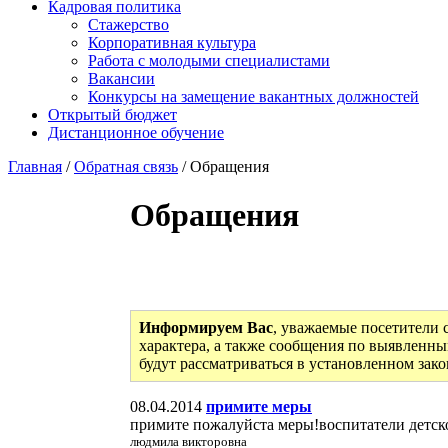
Кадровая политика
Стажерство
Корпоративная культура
Работа с молодыми специалистами
Вакансии
Конкурсы на замещение вакантных должностей
Открытый бюджет
Дистанционное обучение
Главная
/
Обратная связь
/ Обращения
Обращения
Информируем Вас
, уважаемые посетители 
характера, а также сообщения по выявленны
будут рассматриваться в установленном зак
08.04.2014
примите меры
примите пожалуйста меры!воспитатели детског
людмила викторовна