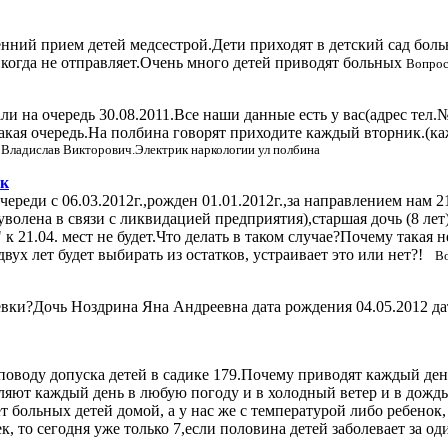
енний прием детей медсестрой.Дети приходят в детский сад больн
никогда не отправляет.Очень много детей приводят больных
Вопрос
ли на очередь 30.08.2011.Все наши данные есть у вас(адрес тел.
такая очередь.На полбина говорят приходите каждый вторник.(ка
 Владислав Викторович.Электрик наркологии ул полбина
ик
реди с 06.03.2012г.,рожден 01.01.2012г.,за направлением нам 21.
(уволена в связи с ликвидацией предприятия),старшая дочь (8 лет
" к 21.04. мест не будет.Что делать в таком случае?Почему такая
двух лет будет выбирать из остатков, устраивает это или нет?!
Во
вки?Дочь Ноздрина Яна Андреевна дата рождения 04.05.2012 дат
 поводу допуска детей в садике 179.Почему приводят каждый ден
ляют каждый день в любую погоду и в холодный ветер и в дождь 
ет больных детей домой, а у нас же с температурой либо ребенок
ек, то сегодня уже только 7,если половина детей заболевает за од