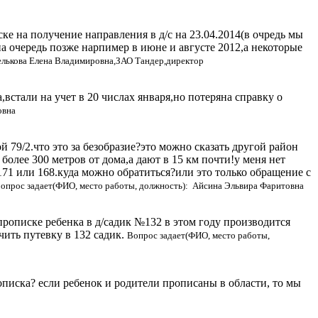
е на получение направления в д/с на 23.04.2014(в очредь мы
на очередь позже нарпимер в июне и августе 2012,а некоторые
елькова Елена Владимировна,ЗАО Тандер,директор
встали на учет в 20 числах января,но потеряна справку о
овна
 79/2.что это за безобразие?это можно сказать другой район
олее 300 метров от дома,а дают в 15 км почти!у меня нет
,171 или 168.куда можно обратиться?или это только обращение с
опрос задает(ФИО, место работы, должность): Айсина Эльвира Фаритовна
прописке ребенка в д/садик №132 в этом году производится
чить путевку в 132 садик.
Вопрос задает(ФИО, место работы,
описка? если ребенок и родители прописаны в области, то мы