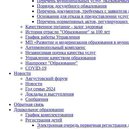
Перечень муниципальных услуг, оказываемых
Порядок досудебного обжалования
Перечень документов, требуемых с заявителя
Основания для отказа в предоставлении услу
Перечень нормативных актов, регулирующих 
Качественное питание - залог здоровья
История отрасли "Oбразованиe" за 100 лет
График работы Управления
МП «Развитие и модернизация образования в муни
Антимонопольный комплаенс
Независимая оценка качества услуг
Управление качеством образования
Нацпроект "Образование"
COVID-19
Новости
Августовский форум
Новости
Год семьи 2024
Доклады и выступления
Сообщения
Обратная связь
Дошкольное образование
График комплектования
Регистрация детей
Электронная очередь первичная регистрация д