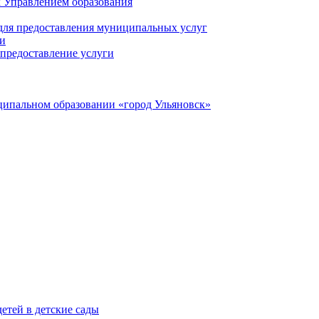
 Управлением образования
 для предоставления муниципальных услуг
ги
предоставление услуги
ципальном образовании «город Ульяновск»
етей в детские сады