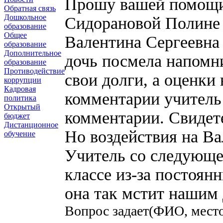
Прошу вашей помощи.
Обратная связь
Дошкольное
Сидорановой Полине 
образование
Общее
Валентина Сергеевна н
образование
Дополнительное
дочь посмела напомни
образование
Противодействие
свои долги, а оценки 
коррупции
Кадровая
комментарии учитель
политика
Открытый
комментарии. Свидете
бюджет
Дистанционное
Но воздействия на Ва
обучение
Учитель со следующе
классе из-за постоян
она так мстит нашим 
Вопрос задает(ФИО, мест