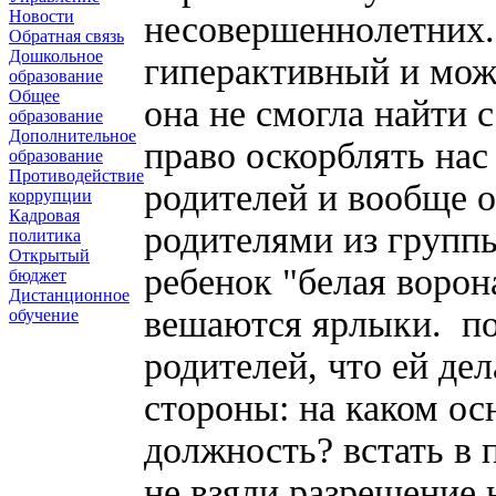
Новости
несовершеннолетних. 
Обратная связь
Дошкольное
гиперактивный и мож
образование
Общее
она не смогла найти 
образование
Дополнительное
право оскорблять нас
образование
Противодействие
родителей и вообще о
коррупции
Кадровая
родителями из группы
политика
Открытый
ребенок "белая ворона
бюджет
Дистанционное
вешаются ярлыки. по
обучение
родителей, что ей дел
стороны: на каком ос
должность? встать в п
не взяли разрешение 