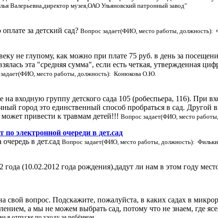
лья Валерьевна,директор музея,ОАО Ульяновский патронный завод"
 оплате за детский сад?
Вопрос задает(ФИО, место работы, должность): 
веку не глупому, как можно при плате 75 руб. в день за посеще
взялась эта "средняя сумма", если есть четкая, утвержденная цифр
задает(ФИО, место работы, должность): Конюкова О.Ю.
а входную группу детского сада 105 (робеспьера, 116). При вхо
очный город это единственный способ пробраться в сад. Другой в
может привести к травмам детей!!!
Вопрос задает(ФИО, место работы
т по электронной очереди в дет.сад
 очередь в дет.сад
Вопрос задает(ФИО, место работы, должность): Фильк
2 года (10.02.2012 года рождения).дадут ли нам в этом году место
а свой вопрос. Подскажите, пожалуйста, в каких садах в микро
ением, а мы не можем выбрать сад, потому что не знаем, где ясе
а в отпуске по уходу за ребёнком