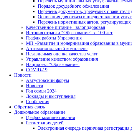
Перечень муниципальных услуг, оказываемых
Порядок досудебного обжалования
Перечень документов, требуемых с заявителя
Основания для отказа в предоставлении услу
Перечень нормативных актов, регулирующих 
Качественное питание - залог здоровья
История отрасли "Oбразованиe" за 100 лет
График работы Управления
МП «Развитие и модернизация образования в муни
Антимонопольный комплаенс
Независимая оценка качества услуг
Управление качеством образования
Нацпроект "Образование"
COVID-19
Новости
Августовский форум
Новости
Год семьи 2024
Доклады и выступления
Сообщения
Обратная связь
Дошкольное образование
График комплектования
Регистрация детей
Электронная очередь первичная регистрация д