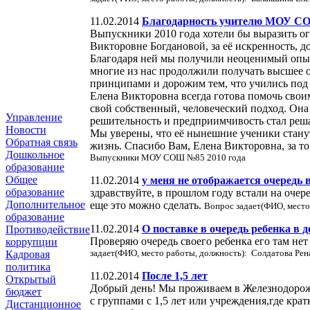
11.02.2014
Благодарность учителю МОУ 
Выпускники 2010 года хотели бы выразить о
Викторовне Богдановой, за её искренность, д
Благодаря ней мы получили неоценимый опыт
многие из нас продолжили получать высшее о
принципами и дорожим тем, что учились под 
Елена Викторовна всегда готова помочь своим
свой собственный, человеческий подход. Она 
Управление
решительность и предприимчивость стал ре
Новости
Мы уверены, что её нынешние ученики стану
Обратная связь
жизнь. Спасибо Вам, Елена Викторовна, за то
Дошкольное
Выпускники МОУ СОШ №85 2010 года
образование
Общее
11.02.2014
у меня не отображается очередь 
образование
здравствуйте, в прошлом году встали на очере
Дополнительное
еще это можно сделать.
Вопрос задает(ФИО, место
образование
11.02.2014
О поставке в очередь ребенка в д
Противодействие
Проверяю очередь своего ребенка его там нет
коррупции
задает(ФИО, место работы, должность): Солдатова Рен
Кадровая
политика
11.02.2014
После 1,5 лет
Открытый
Добрый день! Мы проживаем в Железнодорож
бюджет
с группами с 1,5 лет или учреждения,где крат
Дистанционное