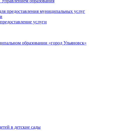
 Управлением образования
 для предоставления муниципальных услуг
ги
предоставление услуги
ципальном образовании «город Ульяновск»
етей в детские сады