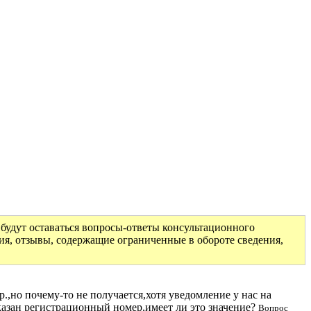
будут оставаться вопросы-ответы консультационного
ия, отзывы, содержащие ограниченные в обороте сведения,
р.,но почему-то не получается,хотя уведомление у нас на
указан регистрационный номер,имеет ли это значение?
Вопрос