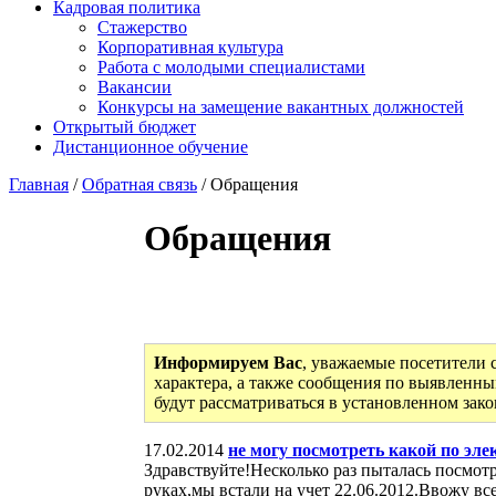
Кадровая политика
Стажерство
Корпоративная культура
Работа с молодыми специалистами
Вакансии
Конкурсы на замещение вакантных должностей
Открытый бюджет
Дистанционное обучение
Главная
/
Обратная связь
/ Обращения
Обращения
Информируем Вас
, уважаемые посетители 
характера, а также сообщения по выявленны
будут рассматриваться в установленном зак
17.02.2014
не могу посмотреть какой по эле
Здравствуйте!Несколько раз пыталась посмотре
руках,мы встали на учет 22.06.2012.Ввожу вс