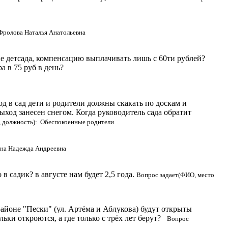
Фролова Наталья Анатольевна
ние детсада, компенсацию выплачивать лишь с 60ти рублей?
а в 75 руб в день?
д в сад дети и родители должны скакать по доскам и
ыход занесен снегом. Когда руководитель сада обратит
, должность): Обеспокоенные родители
ина Надежда Андреевна
 в садик? в августе нам будет 2,5 года.
Вопрос задает(ФИО, место
районе "Пески" (ул. Артёма и Аблукова) будут открыты
льки откроются, а где только с трёх лет берут?
Вопрос