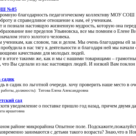
СОШ №85
громную благодарность педагогическому коллективу МОУ СОШ №
оброту и справедливое отношение к нам, её ученикам.
 и познали настоящую жизненную мудрость, которую она переда
бразование вне пределов Ульяновска, все мы помним о Елене Ви
началом этого золотого человека.
 ученикам, как словом, так и делом. Мы очень благодарны ей за 
пробудила в нас тягу к деятельности и благодаря ней мы начали 
шающими качествами для молодых людей.
т в итоге такими же, как и мы с нашими товарищами – грамот
, что Вы сделали из нас настоящих людей. И низкий Вам поклон
в садик
дь в садик по льготной очереди. хочу проверить наше место в оч
 работы, должность): Титова Елена Александровна
етский сад
 хотя уведомление о поставке пришло год назад, причем двумя да
ата иршатовна
ном районе микрорайона Опытное поле. Подскажите,пожалуйста
ковременно занимаются с детьми такого возраста? Знаю,что в Нов