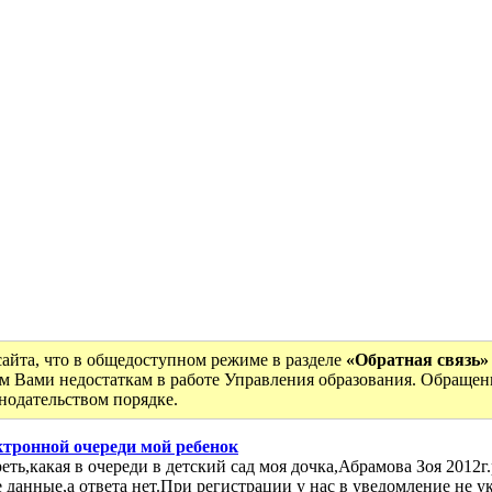
сайта, что в общедоступном режиме в разделе
«Обратная связь»
м Вами недостаткам в работе Управления образования. Обращен
онодательством порядке.
ктронной очереди мой ребенок
ть,какая в очереди в детский сад моя дочка,Абрамова Зоя 2012г.
е данные,а ответа нет.При регистрации у нас в уведомление не 