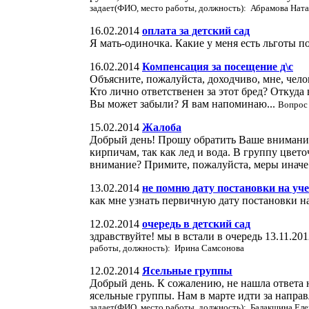
задает(ФИО, место работы, должность): Абрамова Ната
16.02.2014
оплата за детский сад
Я мать-одиночка. Какие у меня есть льготы по
16.02.2014
Компенсация за посещение д\с
Объясните, пожалуйста, доходчиво, мне, чело
Кто лично ответственен за этот бред? Откуда 
Вы может забыли? Я вам напоминаю...
Вопрос 
15.02.2014
Жалоба
Добрый день! Прошу обратить Ваше внимание н
кирпичам, так как лед и вода. В группу цвет
внимание? Примите, пожалуйста, меры иначе 
13.02.2014
не помню дату постановки на уче
как мне узнать первичную дату постановки на
12.02.2014
очередь в детский сад
здравствуйте! мы в встали в очередь 13.11.201
работы, должность): Ирина Самсонова
12.02.2014
Ясельные группы
Добрый день. К сожалению, не нашла ответа н
ясельные группы. Нам в марте идти за направл
задает(ФИО, место работы, должность): Балакшина Елен