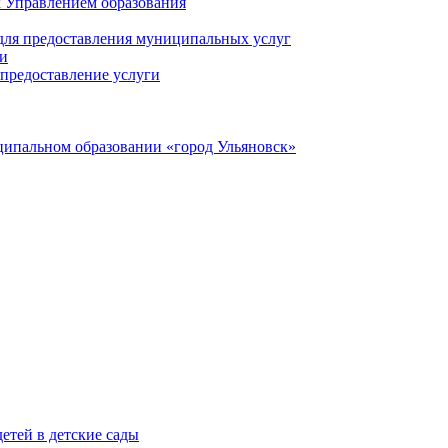
 Управлением образования
 для предоставления муниципальных услуг
ги
предоставление услуги
ципальном образовании «город Ульяновск»
етей в детские сады