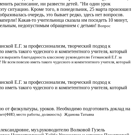
енить расписание, ни развести детей. "Ни один урок
 эту ситуацию. Кроме того, в понедельник, 25 марта произошел
бразовалась очередь, это бывает редко, здесь нет вопросов.
 заперли! Какая-то учительница сказала им посидеть 10 минут,
тительным, недопустимым обращением с детьми!
Вопрос
ской Е.Г. за профессионализм, творческий подход к
ло иметь такого чудесного и компетентного учителя, который
я выразить благодарность классному руководителю Гетманской Е.Г. за
 Не всем повезло иметь такого чудесного и компетентного учителя, который
ской Е.Г. за профессионализм, творческий подход к
ло иметь такого чудесного и компетентного учителя, который
ию от физкультуры, уроков. Необходимо подготовить доклад на
ает(ФИО, место работы, должность): Жданова Татьяна
лександровне, муз.руководителю Волковой Гузель