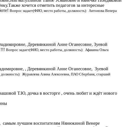
овне,Нигматуллиной Тайбе Усмановне и нянечке Пондяковой
нку.Также хочется отметить педагогов за интересные
боте!
Вопрос задает(ФИО, место работы, должность): Антонова Венера
 Владимировне, Деревянкиной Анне Оганесовне, Зуевой
!!!
Вопрос задает(ФИО, место работы, должность): Афакина Ольга
адимировне, , Деревянкиной Анне Оганесовне, Зуевой
 должность): Журавлева Алина Алексеевна, ПАО Сбербанк, старший
ашовой Т.Ю, дочка в восторге , очень любит и ждёт нового
анны
е, самым лучшим воспитателям Нянюкиной Венере