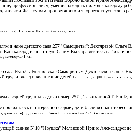
 нашим любимым воспитателям Вороночкиной Ирине Александр
мание, профессионализм, умение находить подход к каждому ребё
родителями.Желаем вам процветаниям и творческих успехов в ра
олжность): Страхова Наталия Александровна
елям и няне детского сада 257 "Самоцветы": Дехтяревой Ольге
а Ваш каждодневный труд! С ним Вы справляетесь на "отлично"
рисконсульт 1 кат.
го сада №257 г. Ульяновска «Самоцветы» Дехтеряевой Ольге Вл
й труд и вклад в воспитание детей
Вопрос задает(ФИО, место работы,
лям средней группы садика номер 257 , Таратуниной Е.Е и Бурн
тие проводилось в интересной форме , дети были все заинтересов
ы, должность): Деревянкина Анна Оганесовна Сад 257 Воспитатель
ателям
едующей садика N 10 "Ивушка" Мелековой Ирине Александровн