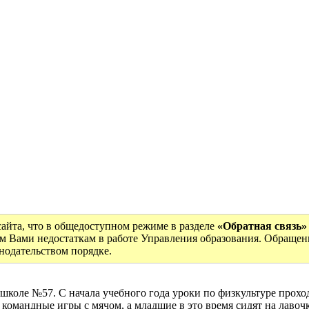
сайта, что в общедоступном режиме в разделе
«Обратная связь»
м Вами недостаткам в работе Управления образования. Обращен
онодательством порядке.
школе №57. С начала учебного года уроки по физкультуре прохо
командные игры с мячом, а младшие в это время сидят на лавоч