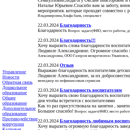
Семиулловне,педагогу Оксане Викторовне и
Наталье Юрьевне.Спасибо вам за заботу, вни
мероприятия. которые проходят совместно с 
Владимировна,Альфа банк, специалист
22.03.2024
Благодарность
Благодарность
Вопрос задает(ФИО, место работы, д
22.03.2024
Благодарность!!!
Хочу выразить слова благодарности воспитат
Людмиле Александровне. Огромное спасибо з
Александровна, ООО Газпром межрегионгаз Ульяновск, ю
22.03.2024
Отзыв
Выражаю благодарность воспитателям детско
Управление
Людмиле Александровне, за их добросовестны
Новости
менеджер по нефинансовым сервисам
Обратная связь
Дошкольное
22.03.2024
Благодарность воспитателям
образование
Хочу выразить свою благодарность воспитате
Общее
дня чтобы встретится с воспитателями
образование
Как то раз присутствовала на занятии , заня
Дополнительное
Большое спасибо!
Вопрос задает(ФИО, место работ
образование
Противодействие
22.03.2024
Благодарность любимым воспит
коррупции
Хочу выразить огромную благодарность зав
Кадровая