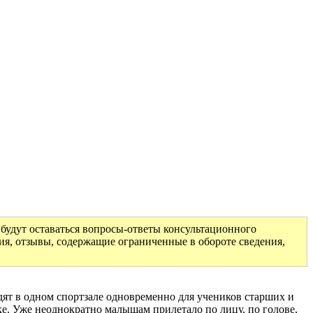
будут оставаться вопросы-ответы консультационного
ия, отзывы, содержащие ограниченные в обороте сведения,
дят в одном спортзале одновременно для учеников старших и
ке. Уже неоднократно малышам прилетало по лицу, по голове,