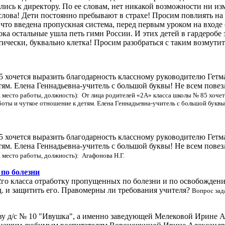
ись к директору. По ее словам, нет никакой возможности ни изм
е слова! Дети постоянно пребывают в страхе! Просим повлиять на
что введена пропускная система, перед первым уроком на входе о
пока остальные ушла петь гимн России. И этих детей в гардеробе
актически, буквально клетка! Просим разобраться с таким возму
очется выразить благодарность классному руководителю Гетман
ям. Елена Геннадьевна-учитель с большой буквы! Не всем повез
 место работы, должность): От лица родителей «2А» класса школы № 85 хочетс
оты и чуткое отношение к детям. Елена Геннадьевна-учитель с большой буквы!
очется выразить благодарность классному руководителю Гетман
ям. Елена Геннадьевна-учитель с большой буквы! Не всем повез
 место работы, должность): Агафонова Н.Г.
по болезни
 2го класса отработку пропущенных по болезни и по освобожден
д. и защитить его. Правомерны ли требования учителя?
Вопрос зад
иву д/с № 10 "Ивушка", а именно заведующей Мелековой Ирине А