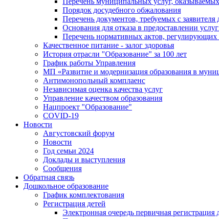
Перечень муниципальных услуг, оказываемых
Порядок досудебного обжалования
Перечень документов, требуемых с заявителя
Основания для отказа в предоставлении услу
Перечень нормативных актов, регулирующих 
Качественное питание - залог здоровья
История отрасли "Oбразованиe" за 100 лет
График работы Управления
МП «Развитие и модернизация образования в муни
Антимонопольный комплаенс
Независимая оценка качества услуг
Управление качеством образования
Нацпроект "Образование"
COVID-19
Новости
Августовский форум
Новости
Год семьи 2024
Доклады и выступления
Сообщения
Обратная связь
Дошкольное образование
График комплектования
Регистрация детей
Электронная очередь первичная регистрация д