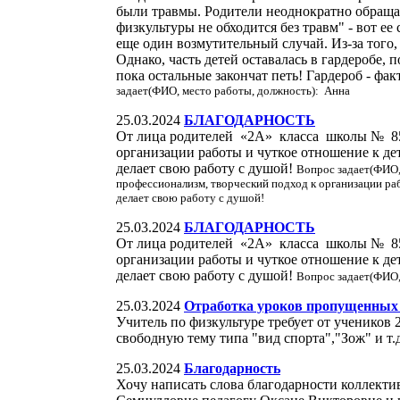
были травмы. Родители неоднократно обращал
физкультуры не обходится без травм" - вот е
еще один возмутительный случай. Из-за того, 
Однако, часть детей оставалась в гардеробе, 
пока остальные закончат петь! Гардероб - ф
задает(ФИО, место работы, должность): Анна
25.03.2024
БЛАГОДАРНОСТЬ
От лица родителей «2А» класса школы № 85 х
организации работы и чуткое отношение к дет
делает свою работу с душой!
Вопрос задает(ФИО,
профессионализм, творческий подход к организации раб
делает свою работу с душой!
25.03.2024
БЛАГОДАРНОСТЬ
От лица родителей «2А» класса школы № 85 х
организации работы и чуткое отношение к дет
делает свою работу с душой!
Вопрос задает(ФИО,
25.03.2024
Отработка уроков пропущенных 
Учитель по физкультуре требует от учеников
свободную тему типа "вид спорта","Зож" и т.
25.03.2024
Благодарность
Хочу написать слова благодарности коллект