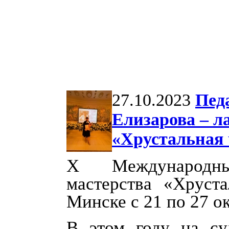
27.10.2023
Пед
Елизарова – л
«Хрустальная
X
Международный
мастерства «Хруст
Минске с 21 по 27 о
В этом году на с