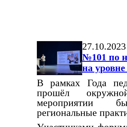
27.10.2023
№101 по н
на уровн
В рамках Года пед
прошёл окружн
мероприятии б
региональные практ