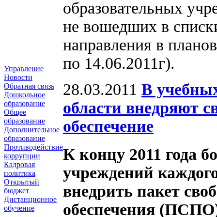
образовательных учр
не вошедших в списк
направления в планов
по 14.06.2011г).
Управление
Новости
28.03.2011
В учебны
Обратная связь
Дошкольное
области внедряют с
образование
Общее
образование
обеспечение
Дополнительное
образование
Противодействие
К концу 2011 года 
коррупции
Кадровая
учреждений каждого
политика
Открытый
внедрить пакет сво
бюджет
Дистанционное
обеспечения (ПСПО)
обучение