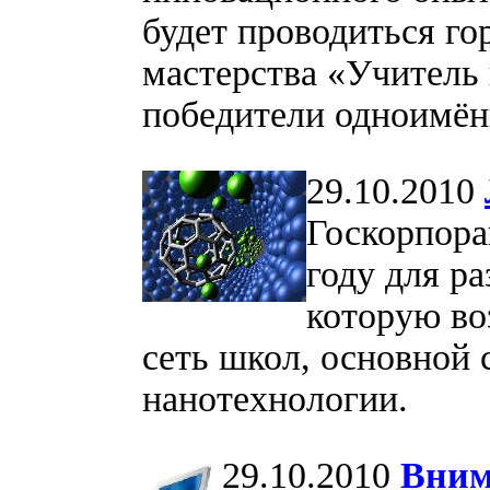
будет проводиться го
мастерства «Учитель 
победители одноимё
29.10.2010
Госкорпора
году для р
которую во
сеть школ, основной 
нанотехнологии.
29.10.2010
Вним