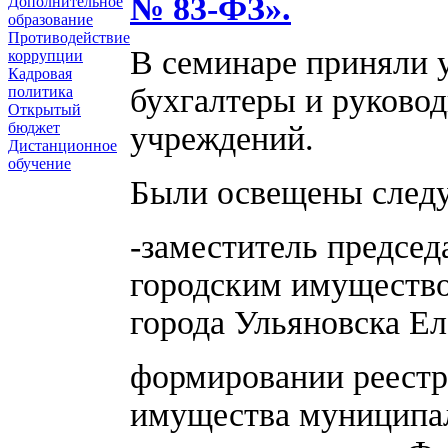
№ 83-ФЗ».
Дополнительное
образование
Противодействие
В семинаре приняли у
коррупции
Кадровая
бухгалтеры и руково
политика
Открытый
бюджет
учреждений.
Дистанционное
обучение
Были освещены след
-заместитель председ
городским имущество
города Ульяновска Ел
формировании реестр
имущества муниципа