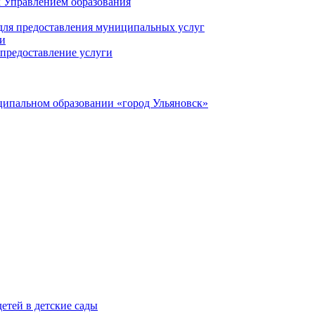
 Управлением образования
 для предоставления муниципальных услуг
ги
предоставление услуги
ципальном образовании «город Ульяновск»
етей в детские сады