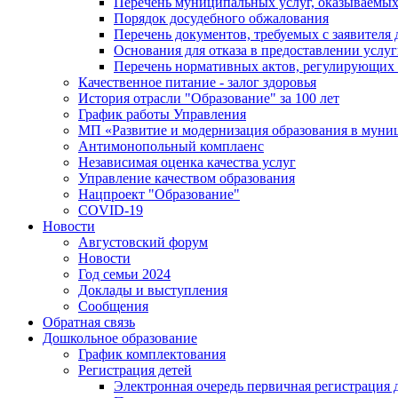
Перечень муниципальных услуг, оказываемых
Порядок досудебного обжалования
Перечень документов, требуемых с заявителя
Основания для отказа в предоставлении услу
Перечень нормативных актов, регулирующих 
Качественное питание - залог здоровья
История отрасли "Oбразованиe" за 100 лет
График работы Управления
МП «Развитие и модернизация образования в муни
Антимонопольный комплаенс
Независимая оценка качества услуг
Управление качеством образования
Нацпроект "Образование"
COVID-19
Новости
Августовский форум
Новости
Год семьи 2024
Доклады и выступления
Сообщения
Обратная связь
Дошкольное образование
График комплектования
Регистрация детей
Электронная очередь первичная регистрация д