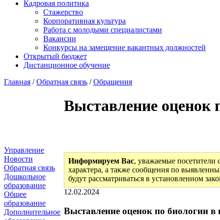
Кадровая политика
Стажерство
Корпоративная культура
Работа с молодыми специалистами
Вакансии
Конкурсы на замещение вакантных должностей
Открытый бюджет
Дистанционное обучение
Главная
/
Обратная связь
/
Обращения
Выставление оценок п
Управление
Новости
Информируем Вас
, уважаемые посетители 
Обратная связь
характера, а также сообщения по выявленны
Дошкольное
будут рассматриваться в установленном зак
образование
12.02.2024
Общее
образование
Выставление оценок по биологии в 
Дополнительное