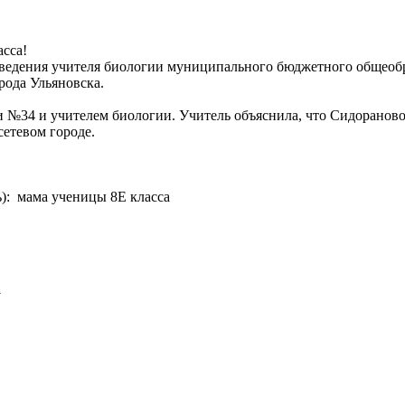
сса!
ведения учителя биологии муниципального бюджетного общеобр
рода Ульяновска.
 №34 и учителем биологии. Учитель объяснила, что Сидорановой
етевом городе.
): мама ученицы 8Е класса
а