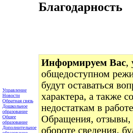
Благодарность
Информируем Вас
,
общедоступном режи
будут оставаться во
Управление
характера, а также 
Новости
Обратная связь
недостаткам в работ
Дошкольное
образование
Обращения, отзывы,
Общее
образование
обороте сведения, бу
Дополнительное
образование