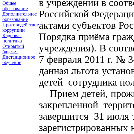
в учреждении в соотв
Общее
образование
Российской Федерац
Дополнительное
образование
актами субъектов Ро
Противодействие
коррупции
Порядка приёма граж
Кадровая
политика
учреждения). В соот
Открытый
бюджет
7 февраля 2011 г. № 
Дистанционное
обучение
данная льгота установ
детей сотрудника по
Прием детей, прож
закрепленной террит
завершится 31 июля 
зарегистрированных 