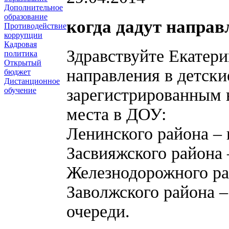
Дополнительное
образование
когда дадут направ
Противодействие
коррупции
Кадровая
Здравствуйте Екатер
политика
Открытый
направления в детски
бюджет
Дистанционное
зарегистрированным 
обучение
места в ДОУ:
Ленинского района – 
Засвияжского района 
Железнодорожного рай
Заволжского района –
очереди.