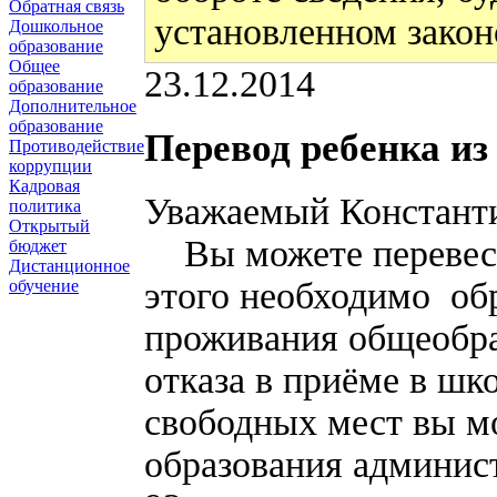
Обратная связь
установленном закон
Дошкольное
образование
Общее
23.12.2014
образование
Дополнительное
образование
Перевод ребенка из
Противодействие
коррупции
Кадровая
Уважаемый Констант
политика
Открытый
Вы можете перевести
бюджет
Дистанционное
этого необходимо об
обучение
проживания общеобра
отказа в приёме в шк
свободных мест вы м
образования админист