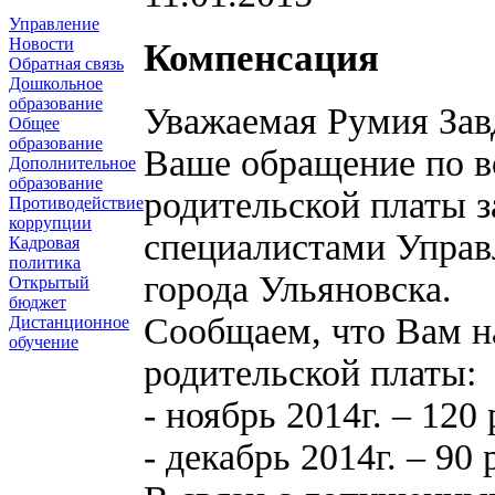
Управление
Новости
Компенсация
Обратная связь
Дошкольное
образование
Уважаемая Румия Зав
Общее
образование
Ваше обращение по в
Дополнительное
образование
родительской платы з
Противодействие
коррупции
специалистами Управ
Кадровая
политика
города Ульяновска.
Открытый
бюджет
Сообщаем, что Вам н
Дистанционное
обучение
родительской платы:
- ноябрь 2014г. – 120 
- декабрь 2014г. – 90 