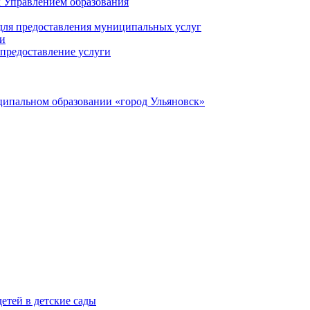
 Управлением образования
 для предоставления муниципальных услуг
ги
предоставление услуги
ципальном образовании «город Ульяновск»
етей в детские сады