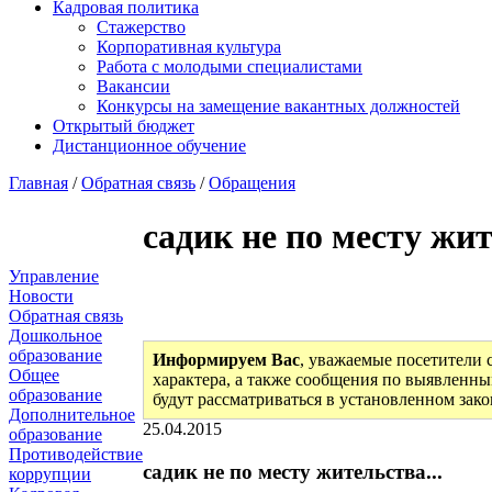
Кадровая политика
Стажерство
Корпоративная культура
Работа с молодыми специалистами
Вакансии
Конкурсы на замещение вакантных должностей
Открытый бюджет
Дистанционное обучение
Главная
/
Обратная связь
/
Обращения
садик не по месту жит
Управление
Новости
Обратная связь
Дошкольное
образование
Информируем Вас
, уважаемые посетители 
Общее
характера, а также сообщения по выявленны
образование
будут рассматриваться в установленном зак
Дополнительное
25.04.2015
образование
Противодействие
садик не по месту жительства...
коррупции