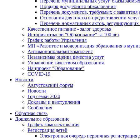
Перечень муниципальных услуг, оказываемых
Порядок досудебного обжалования
Перечень документов, требуемых с заявителя
Основания для отказа в предоставлении услу
Перечень нормативных актов, регулирующих 
Качественное питание - залог здоровья
История отрасли "Oбразованиe" за 100 лет
График работы Управления
МП «Развитие и модернизация образования в муни
Антимонопольный комплаенс
Независимая оценка качества услуг
Управление качеством образования
Нацпроект "Образование"
COVID-19
Новости
Августовский форум
Новости
Год семьи 2024
Доклады и выступления
Сообщения
Обратная связь
Дошкольное образование
График комплектования
Регистрация детей
Электронная очередь первичная регистрация д