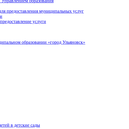
 Управлением образования
 для предоставления муниципальных услуг
ги
предоставление услуги
ципальном образовании «город Ульяновск»
етей в детские сады