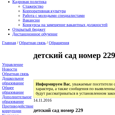
Кадровая политика
Стажерство
Корпоративная культура
Работа с молодыми специалистами
Вакансии
Конкурсы на замещение вакантных должностей
Открытый бюджет
Дистанционное обучение
Главная
/
Обратная связь
/
Обращения
детский сад номер 22
Управление
Новости
Обратная связь
Дошкольное
образование
Информируем Вас
, уважаемые посетители 
Общее
характера, а также сообщения по выявленны
образование
будут рассматриваться в установленном зак
Дополнительное
14.11.2016
образование
Противодействие
детский сад номер 229
коррупции