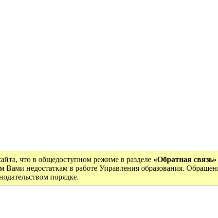
9
сайта, что в общедоступном режиме в разделе
«Обратная связь»
м Вами недостаткам в работе Управления образования. Обращен
онодательством порядке.