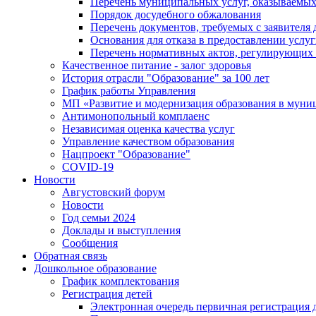
Перечень муниципальных услуг, оказываемых
Порядок досудебного обжалования
Перечень документов, требуемых с заявителя
Основания для отказа в предоставлении услу
Перечень нормативных актов, регулирующих 
Качественное питание - залог здоровья
История отрасли "Oбразованиe" за 100 лет
График работы Управления
МП «Развитие и модернизация образования в муни
Антимонопольный комплаенс
Независимая оценка качества услуг
Управление качеством образования
Нацпроект "Образование"
COVID-19
Новости
Августовский форум
Новости
Год семьи 2024
Доклады и выступления
Сообщения
Обратная связь
Дошкольное образование
График комплектования
Регистрация детей
Электронная очередь первичная регистрация д