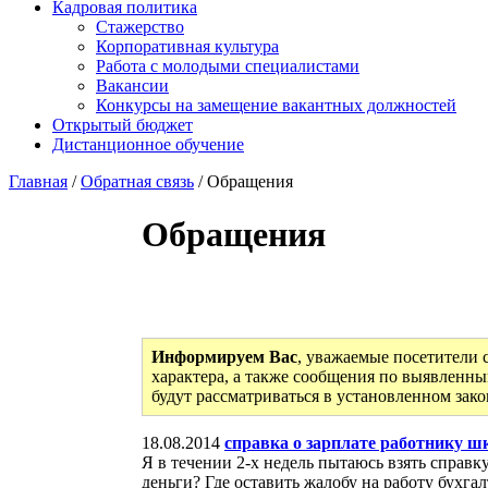
Кадровая политика
Стажерство
Корпоративная культура
Работа с молодыми специалистами
Вакансии
Конкурсы на замещение вакантных должностей
Открытый бюджет
Дистанционное обучение
Главная
/
Обратная связь
/ Обращения
Обращения
Информируем Вас
, уважаемые посетители 
характера, а также сообщения по выявленны
будут рассматриваться в установленном зак
18.08.2014
справка о зарплате работнику 
Я в течении 2-х недель пытаюсь взять справк
деньги? Где оставить жалобу на работу бухга