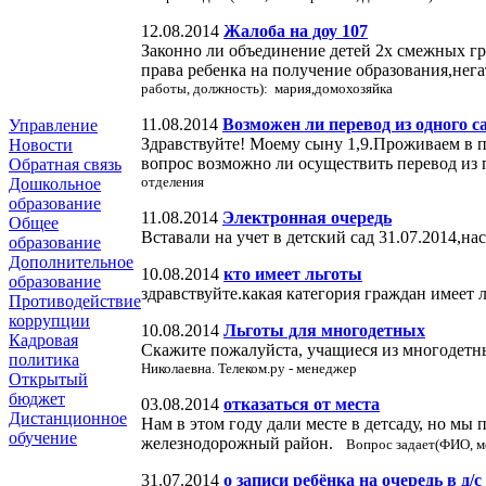
12.08.2014
Жалоба на доу 107
Законно ли объединение детей 2х смежных гр
права ребенка на получение образования,нег
работы, должность): мария,домохозяйка
11.08.2014
Возможен ли перевод из одного с
Управление
Здравствуйте! Моему сыну 1,9.Проживаем в п
Новости
вопрос возможно ли осуществить перевод из 
Обратная связь
отделения
Дошкольное
образование
11.08.2014
Электронная очередь
Общее
Вставали на учет в детский сад 31.07.2014,на
образование
Дополнительное
10.08.2014
кто имеет льготы
образование
здравствуйте.какая категория граждан имеет 
Противодействие
коррупции
10.08.2014
Льготы для многодетных
Кадровая
Скажите пожалуйста, учащиеся из многодетн
политика
Николаевна. Телеком.ру - менеджер
Открытый
бюджет
03.08.2014
отказаться от места
Дистанционное
Нам в этом году дали месте в детсаду, но мы
обучение
железнодорожный район.
Вопрос задает(ФИО, ме
31.07.2014
о записи ребёнка на очередь в д/с