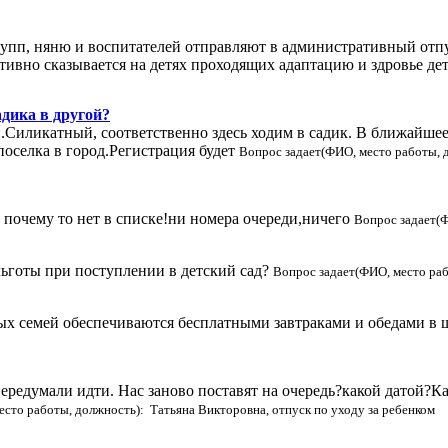
упп, няню и воспитателей отправляют в административный отпу
ативно сказывается на детях проходящих адаптацию и здровье де
адика в другой?
.Силикатный, соответственно здесь ходим в садик. В ближайшее 
поселка в город.Регистрация будет
Вопрос задает(ФИО, место работы,
с почему то нет в списке!ни номера очереди,ничего
Вопрос задает(Ф
льготы при поступлении в детский сад?
Вопрос задает(ФИО, место ра
ых семей обеспечиваются бесплатными завтраками и обедами в
 передумали идти. Нас заново поставят на очередь?какой датой?К
сто работы, должность): Татьяна Викторовна, отпуск по уходу за ребенком