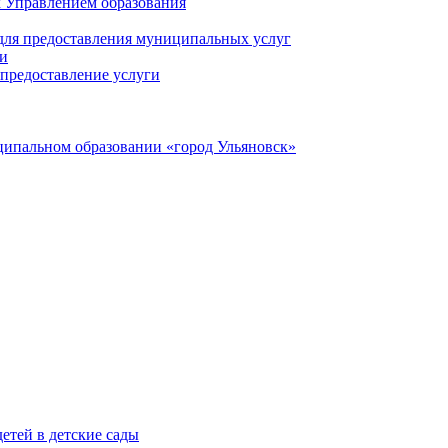
 Управлением образования
 для предоставления муниципальных услуг
ги
предоставление услуги
ципальном образовании «город Ульяновск»
етей в детские сады