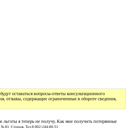
будут оставаться вопросы-ответы консультационного
ия, отзывы, содержащие ограниченные в обороте сведения,
 и льготы я теперь не получу. Как мне получить потерянные
№ 81. Сторож. Тел 8-902-244-80-51