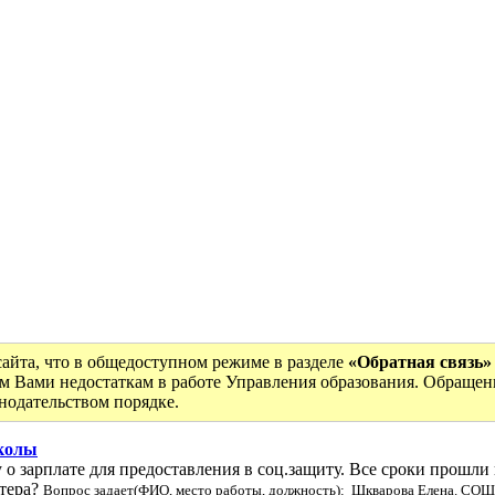
сайта, что в общедоступном режиме в разделе
«Обратная связь»
м Вами недостаткам в работе Управления образования. Обращен
онодательством порядке.
школы
у о зарплате для предоставления в соц.защиту. Все сроки прошли
лтера?
Вопрос задает(ФИО, место работы, должность): Шкварова Елена. СОШ 