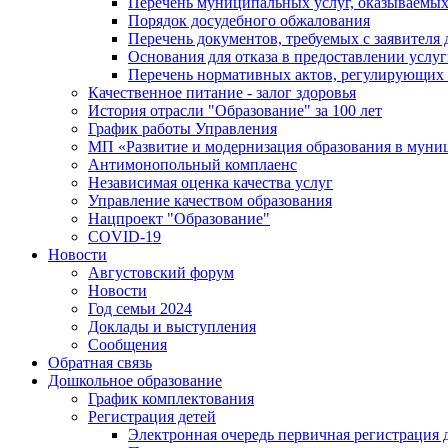
Перечень муниципальных услуг, оказываемых
Порядок досудебного обжалования
Перечень документов, требуемых с заявителя
Основания для отказа в предоставлении услу
Перечень нормативных актов, регулирующих 
Качественное питание - залог здоровья
История отрасли "Oбразованиe" за 100 лет
График работы Управления
МП «Развитие и модернизация образования в муни
Антимонопольный комплаенс
Независимая оценка качества услуг
Управление качеством образования
Нацпроект "Образование"
COVID-19
Новости
Августовский форум
Новости
Год семьи 2024
Доклады и выступления
Сообщения
Обратная связь
Дошкольное образование
График комплектования
Регистрация детей
Электронная очередь первичная регистрация д