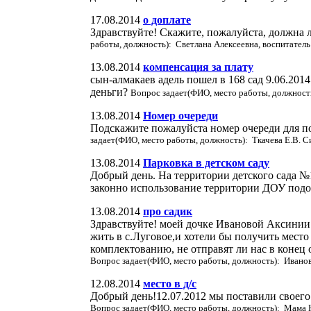
17.08.2014
о доплате
Здравствуйте! Скажите, пожалуйста, должна ли
работы, должность): Светлана Алексеевна, воспитатель
13.08.2014
компенсация за плату
сын-алмакаев адель пошел в 168 сад 9.06.201
деньги?
Вопрос задает(ФИО, место работы, должность
13.08.2014
Номер очереди
Подскажите пожалуйста номер очереди для пол
задает(ФИО, место работы, должность): Ткачева Е.В. С
13.08.2014
Парковка в детском саду
Добрый день. На территории детского сада №
законно использование территории ДОУ под
13.08.2014
про садик
Здравствуйте! моей дочке Ивановой Аксинии А
жить в с.Луговое,и хотели бы получить место
комплектованию, не отправят ли нас в конец 
Вопрос задает(ФИО, место работы, должность): Ивано
12.08.2014
место в д/с
Добрый день!12.07.2012 мы поставили своего 
Вопрос задает(ФИО, место работы, должность): Мама