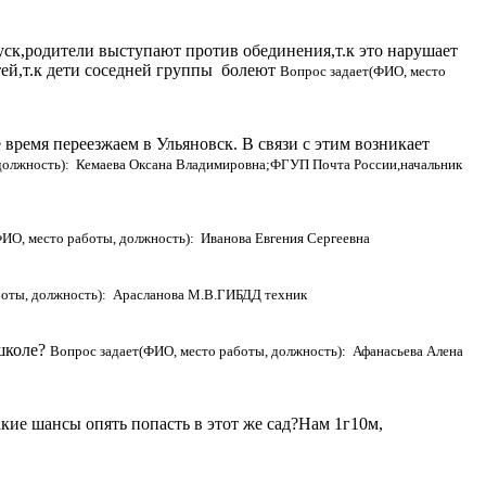
ск,родители выступают против обединения,т.к это нарушает
тей,т.к дети соседней группы болеют
Вопрос задает(ФИО, место
время переезжаем в Ульяновск. В связи с этим возникает
 должность): Кемаева Оксана Владимировна;ФГУП Почта России,начальник
ИО, место работы, должность): Иванова Евгения Сергеевна
боты, должность): Арасланова М.В.ГИБДД техник
 школе?
Вопрос задает(ФИО, место работы, должность): Афанасьева Алена
акие шансы опять попасть в этот же сад?Нам 1г10м,