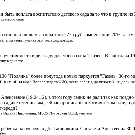
 быть доплата воспитателю детского сада за то что в группе из 
 детского сада
4.за июнь и июль мы заплатили 2775 руб.компенсация 20% за эту
): алмакаева гульназ оао чмпз формовщик
учения места в дет. саду для моего сына Ткачева Владислава 19.
ижу в декрете
136 "Полянка" более полугода ночью паркуется "Газель" 36-го 
обным образом?
Вопрос задает(ФИО, место работы, должность): Андрей А
лексеевне (19.04.12), в этом году садик не дали так как поздно
 в садике именно там, сейчас прописаны в Засвияжском р-не, ну
очереди?
ва Оксана Николаевна, МБОУ Луговская ООШ, учитель
ребенка на очередь в д/с. Ганюшкина Елизавета Алексеевна 30.06
 Юля