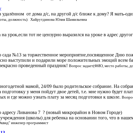
у
 удалённом от дома д/с, на другой д/с ближе к дому? Я мать-оди
боты, должность): Хайрутдинова Юлия Шамильевна
 на урок,если тот не цензурно выразился на уроке в адрес друго
о сада №13 за торжественное мероприятие,посвященное Дню пожи
асно выступили и подарили море положительных эмоций всем б
рекрасно проведенный праздник!
Вопрос задает(ФИО, место работы, д
ногодетной мамой, 24/09 было родительское собрание. На собра
 подготовку у меня пойдут двое детей, т.е. мне нужно будет пла
ных и где можно узнать плату за месяц подготовки к школе.
Вопрос
о адресу Ливанова 7 ? (новый микрорайон в Новом Городе)
учреждения (школы) для ребенка на основании того, что в наш
Эквид" инженер программист
№13