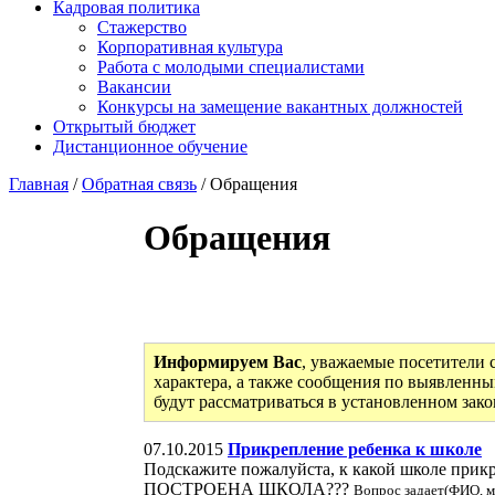
Кадровая политика
Стажерство
Корпоративная культура
Работа с молодыми специалистами
Вакансии
Конкурсы на замещение вакантных должностей
Открытый бюджет
Дистанционное обучение
Главная
/
Обратная связь
/ Обращения
Обращения
Информируем Вас
, уважаемые посетители 
характера, а также сообщения по выявленны
будут рассматриваться в установленном зак
07.10.2015
Прикрепление ребенка к школе
Подскажите пожалуйста, к какой школе п
ПОСТРОЕНА ШКОЛА???
Вопрос задает(ФИО, м