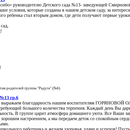
асибо» руководителю Детского сада №13- заведующей Смирново
шие условия, которые созданы в нашем детском саду, за интерес
дого ребенка стал вторым домом, где дети получают первые уро
сад,
!
!
тив родителей группы "Радуга" (№6)
 №13 гр.6
 №6 выражаем благодарность нашим воспитателям ГОРЯН
ебующий большого количества терпения. Каждый день Вы дарите
ность. В группе царит атмосфера домашнего уюта. Все Ваши зан
и хорошим настроением, а мы передаем деток со спокойным серд
ыми.
школьного работника и желаем здоровья, удачи и успехов! Пуст