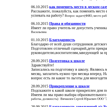
06.10.2015
как поменять место в деском сад
Расскажите, пожалуйста, как поменять место в
успевать на работу?
Вопрос задает(ФИО, место ра
06.10.2015
Права и обязанности
Имеет ли право учитель не допустить ученика
Васильевна
01.10.2015
Благодарность
Благодарю от всей души сотрудников детског
Подготовлен отличный сценарий,дети прекр
руководителю,воспитателям,заведующей за п
28.09.2015
Подготовка к школе
Здравствуйте!
Записались на подготовку в школу. Являюсь м
месяц, заплатить нужно три месяца вперед. На
вопрос есть ли какие то льготы для многодет
28.09.2015
Прикрепление к школе
Подскажите к какой школе прикреплен дом п
Имеем ли мы право выбора образовательного 
работы, должность): Вячкилев Сергей Юрьевич ООО "
28.09.2015
Благодарность заведующей д/с 