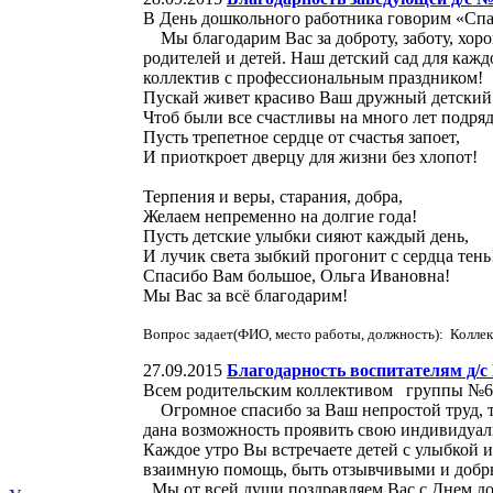
В День дошкольного работника говорим «Сп
Мы благодарим Вас за доброту, заботу, хоро
родителей и детей. Наш детский сад для каж
коллектив с профессиональным праздником!
Пускай живет красиво Ваш дружный детский 
Чтоб были все счастливы на много лет подряд
Пусть трепетное сердце от счастья запоет,
И приоткроет дверцу для жизни без хлопот!
Терпения и веры, старания, добра,
Желаем непременно на долгие года!
Пусть детские улыбки сияют каждый день,
И лучик света зыбкий прогонит с сердца тень
Спасибо Вам большое, Ольга Ивановна!
Мы Вас за всё благодарим!
Вопрос задает(ФИО, место работы, должность): Коллек
27.09.2015
Благодарность воспитателям д/с
Всем родительским коллективом группы
Огромное спасибо за Ваш непростой труд, тр
дана возможность проявить свою индивидуаль
Каждое утро Вы встречаете детей с улыбкой 
взаимную помощь, быть отзывчивыми и добр
Мы от всей души поздравляем Вас с Днем до