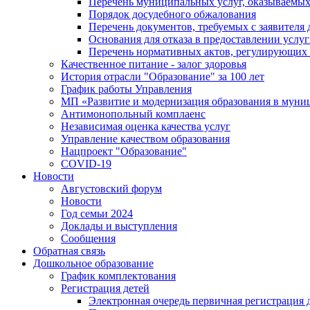
Перечень муниципальных услуг, оказываемых
Порядок досудебного обжалования
Перечень документов, требуемых с заявителя
Основания для отказа в предоставлении услу
Перечень нормативных актов, регулирующих 
Качественное питание - залог здоровья
История отрасли "Oбразованиe" за 100 лет
График работы Управления
МП «Развитие и модернизация образования в муни
Антимонопольный комплаенс
Независимая оценка качества услуг
Управление качеством образования
Нацпроект "Образование"
COVID-19
Новости
Августовский форум
Новости
Год семьи 2024
Доклады и выступления
Сообщения
Обратная связь
Дошкольное образование
График комплектования
Регистрация детей
Электронная очередь первичная регистрация д