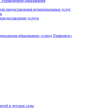
 Управлением образования
 для предоставления муниципальных услуг
ги
предоставление услуги
ципальном образовании «город Ульяновск»
етей в детские сады