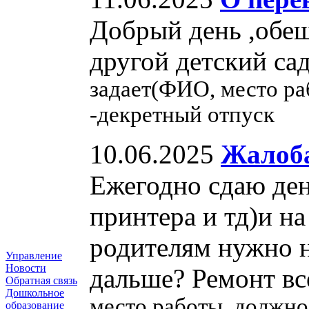
Добрый день ,обещ
другой детский сад
задает(ФИО, место р
-декретный отпуск
10.06.2025
Жалоба
Ежегодно сдаю ден
принтера и тд)и на
родителям нужно н
Управление
Новости
дальше? Ремонт вс
Обратная связь
Дошкольное
место работы, должно
образование