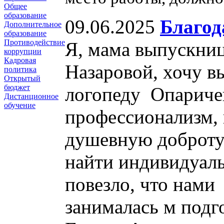
Общее
образование
09.06.2025
Благод
Дополнительное
образование
Противодействие
Я, мама выпускни
коррупции
Кадровая
Назаровой, хочу в
политика
Открытый
бюджет
логопеду Опариче
Дистанционное
обучение
профессионализм, 
душевную доброту
найти индивидуаль
повезло, что нами
занималась м подг