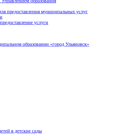
 Управлением образования
 для предоставления муниципальных услуг
ги
предоставление услуги
ципальном образовании «город Ульяновск»
етей в детские сады