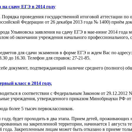
 на сдачу ЕГЭ в 2014 году
1 Порядка проведения государственной итоговой аттестации по
ссийской Федерации от 26 декабря 2013 года № 1400) приём доку
ода Ульяновска заявления на сдачу ЕГЭ в мае-июне 2014 года 
плом об окончании учреждения начального профессионального, 
метов для сдачи экзаменов в форме ЕГЭ и ждем Вас по адресу: г.
.30 до 16.30. Телефон для справок: 27-21-85.
ебе документ, подтверждающий наличие среднего (полного) общег
ервый класс в 2014 году.
оводиться в соответствии с Федеральным Законом от 29.12.2012
ьные учреждения, утвержденного приказом Минобрнауки РФ от 1
ода более 5 тысяч первоклассников.
 году, будет проходить в два этапа. Прием детей, проживающих н
рированных на закрепленной территории, начинается 1 августа т
14 года. Закрепленным лицам может быть отказано в приеме толь