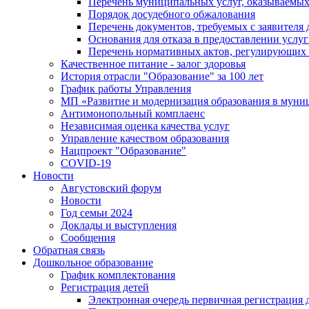
Перечень муниципальных услуг, оказываемых
Порядок досудебного обжалования
Перечень документов, требуемых с заявителя
Основания для отказа в предоставлении услу
Перечень нормативных актов, регулирующих 
Качественное питание - залог здоровья
История отрасли "Oбразованиe" за 100 лет
График работы Управления
МП «Развитие и модернизация образования в муни
Антимонопольный комплаенс
Независимая оценка качества услуг
Управление качеством образования
Нацпроект "Образование"
COVID-19
Новости
Августовский форум
Новости
Год семьи 2024
Доклады и выступления
Сообщения
Обратная связь
Дошкольное образование
График комплектования
Регистрация детей
Электронная очередь первичная регистрация д