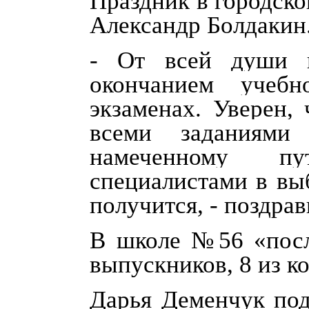
Праздник в городско
Александр Болдакин
-
От всей души п
окончанием учеб
экзаменах. Уверен,
всеми заданиям
намеченному пу
специалистами в выб
получится
, - поздра
В школе №56 «посл
выпускников, 8 из к
Дарья Деменчук под