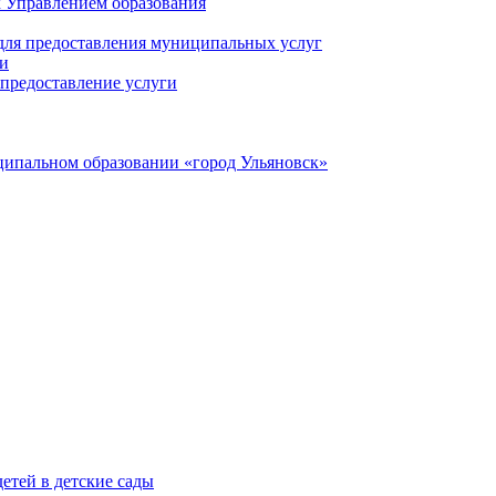
 Управлением образования
 для предоставления муниципальных услуг
ги
предоставление услуги
ципальном образовании «город Ульяновск»
етей в детские сады