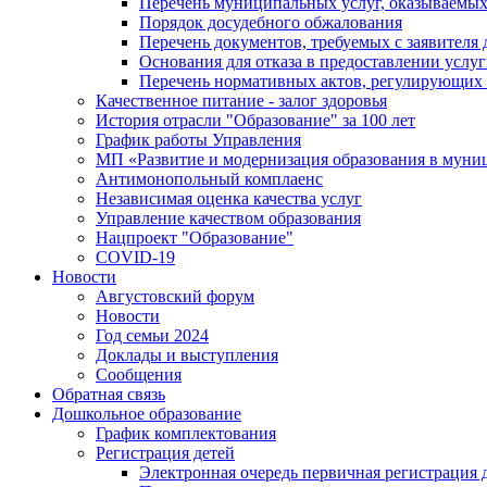
Перечень муниципальных услуг, оказываемых
Порядок досудебного обжалования
Перечень документов, требуемых с заявителя
Основания для отказа в предоставлении услу
Перечень нормативных актов, регулирующих 
Качественное питание - залог здоровья
История отрасли "Oбразованиe" за 100 лет
График работы Управления
МП «Развитие и модернизация образования в муни
Антимонопольный комплаенс
Независимая оценка качества услуг
Управление качеством образования
Нацпроект "Образование"
COVID-19
Новости
Августовский форум
Новости
Год семьи 2024
Доклады и выступления
Сообщения
Обратная связь
Дошкольное образование
График комплектования
Регистрация детей
Электронная очередь первичная регистрация д