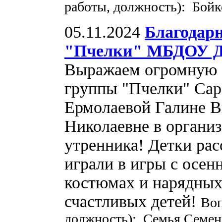
работы, должность): Бойк
05.11.2024
Благодар
"Пчелки" МБДОУ Де
Выражаем огромную б
группы "Пчелки" Сар
Ермолаевой Галине В
Николаевне в организ
утренника! Детки рас
играли в игры с осен
костюмах и нарядных 
счастливых детей!
Воп
должность): Семья Семе