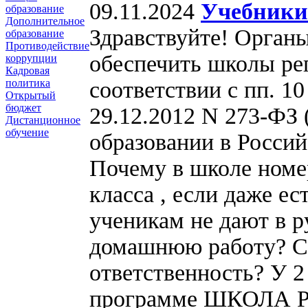
09.11.2024
Учебники
образование
Дополнительное
Здравствуйте! Органы
образование
Противодействие
обеспечить школы рег
коррупции
Кадровая
соответствии с пп. 10
политика
Открытый
бюджет
29.12.2012 N 273-ФЗ (
Дистанционное
обучение
образовании в Росси
Почему в школе номер
класса , если даже ест
ученикам не дают в р
домашнюю работу? Ск
ответственность? У 2
программе ШКОЛА