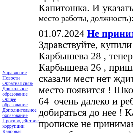
Капитошка. И указат
место работы, должность)
01.07.2024
Не прини
Здравствуйте, купили
Карбышева 28 , тепер
Карбышева 26 , пришл
Управление
сказали мест нет жди
Новости
Обратная связь
место появится ! Шко
Дошкольное
образование
64 очень далеко и ре
Общее
образование
добираться до нее ! 
Дополнительное
образование
прописке не приним
Противодействие
коррупции
Кадровая