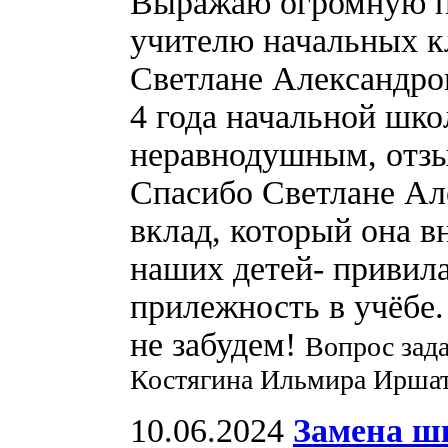
Выражаю огромную пр
учителю начальных 
Светлане Александров
4 года начальной шк
неравнодушным, отз
Спасибо Светлане Ал
вклад, который она в
наших детей- привил
прилежность в учёбе
не забудем!
Вопрос зад
Костягина Ильмира Иршат
10.06.2024
Замена ш