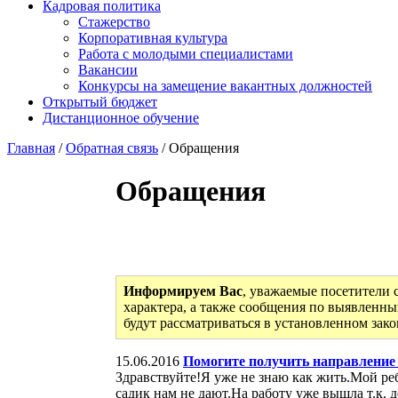
Кадровая политика
Стажерство
Корпоративная культура
Работа с молодыми специалистами
Вакансии
Конкурсы на замещение вакантных должностей
Открытый бюджет
Дистанционное обучение
Главная
/
Обратная связь
/ Обращения
Обращения
Информируем Вас
, уважаемые посетители 
характера, а также сообщения по выявленны
будут рассматриваться в установленном зак
15.06.2016
Помогите получить направление 
Здравствуйте!Я уже не знаю как жить.Мой реб
садик нам не дают.На работу уже вышла т.к.