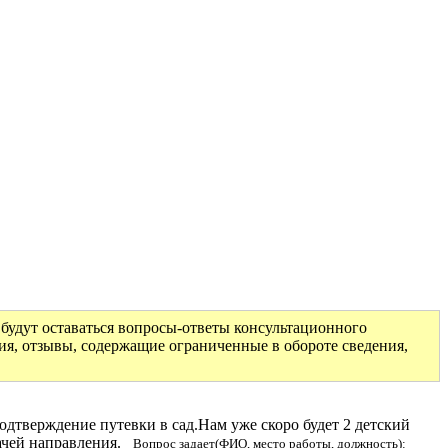
будут оставаться вопросы-ответы консультационного
ия, отзывы, содержащие ограниченные в обороте сведения,
подтверждение путевки в сад.Нам уже скоро будет 2 детский
дачей направления.
Вопрос задает(ФИО, место работы, должность):