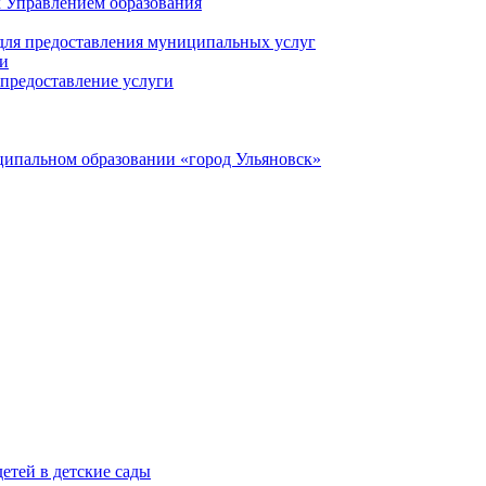
 Управлением образования
 для предоставления муниципальных услуг
ги
предоставление услуги
ципальном образовании «город Ульяновск»
етей в детские сады