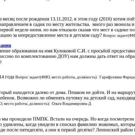
рез месяц после рождения 13.11.2012. в этом году (2016) хотим п
аправлением в садик по месту жительства. много раз звонила и у
ервой неделе июня. но нам отказали сказав что мест в садике по 
сацию за непредоставление места в детском саду?
Вопрос задает(ФИ
вания
ние образования на имя Куликовой С.И. с просьбой предоставить
комиссию по комплектованию ДОУ) нам должны дать ответ на об
)
14 года
Вопрос задает(ФИО, место работы, должность): Гарифуллина Фарид
оторый находится далеко от дома. Пешком не дойти. И на маршру
ебенок. Возможно ли обменять путевку на детский сад, находящи
, место работы, должность): Ольга Владимировна Д.
да мы проходили ПМПК. Встали на очередь. Но когда посмотрели 
но удивлены, когда увидели в списках фамилию знакомых, которы
ди после пятидесяти, а они в первой десятке? Ленинский район