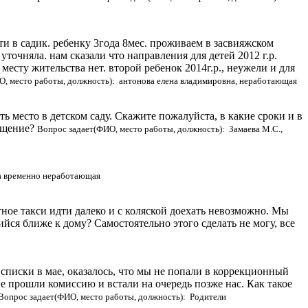
ойти в садик. ребенку 3года 8мес. проживаем в засвияжском
точняла. нам сказали что направления для детей 2012 г.р.
месту жительства нет. второй ребенок 2014г.р., неужели и для
О, место работы, должность): антонова елена владимировна, неработающая
 место в детском саду. Скажите пожалуйста, в какие сроки и в
ращение?
Вопрос задает(ФИО, место работы, должность): Замаева М.С.,
а временно неработающая
тное такси идти далеко и с коляской доехать невозможно. Мы
йся ближе к дому? Самостоятельно этого сделать не могу, все
списки в мае, оказалось, что мы не попали в коррекционный
е прошли комиссию и встали на очередь позже нас. Как такое
Вопрос задает(ФИО, место работы, должность): Родители