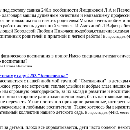
 пед.составу садика 246,в особенности Ямщиковой Л.А и Павло
о благодаря вашим душевным качествам и наивысшему професси
ся не только им но и нам-их родителям!Мы вас очень любим и 
з.работник,очень душевный человек..И Амехиной Л.В-физ.работ
ведующей Королевой Любови Николаевне-добрая,отзывчивая,самая
спитанных родителей и приятной и легкой работы!
Вопрос задает(
 физического воспитания в приют.Имею специальнт-педагогичес
о воспитания?
ва Натаья Ивановна
етскому саду #253 "Белоснежка"
расставаться с нашей любимой группой "Смешарики" в детскрм са
каждое утро нас встречали теплые улыбки и добрые глаза наши
им огромную благодарность, за их вклад в развитие и воспитан
ыть многосторонне развитыми личностями, быть настоящими люд
 не перечесть. У нас постоянно проходили различные, интересны
ажаемые и любимые воспитатели. Также хотелось бы выразить
тельный коллектив нашего детского сада.
Вопрос задает(ФИО, место
ят за детьми. плохо все обрабатывается, дети часто болеют. не