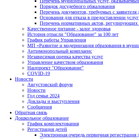
Перечень муниципальных услуг, оказываемых
Порядок досудебного обжалования
Перечень документов, требуемых с заявителя
Основания для отказа в предоставлении услу
Перечень нормативных актов, регулирующих 
Качественное питание - залог здоровья
История отрасли "Oбразованиe" за 100 лет
График работы Управления
МП «Развитие и модернизация образования в муни
Антимонопольный комплаенс
Независимая оценка качества услуг
Управление качеством образования
Нацпроект "Образование"
COVID-19
Новости
Августовский форум
Новости
Год семьи 2024
Доклады и выступления
Сообщения
Обратная связь
Дошкольное образование
График комплектования
Регистрация детей
Электронная очередь первичная регистрация д