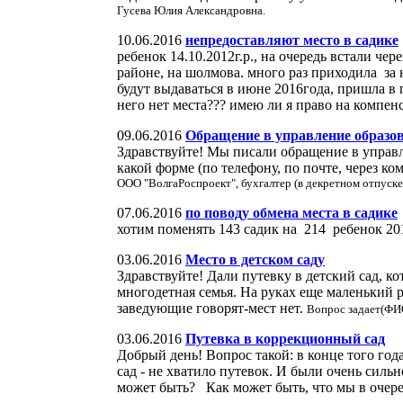
Гусева Юлия Александровна.
10.06.2016
непредоставляют место в садике
ребенок 14.10.2012г.р., на очередь встали че
районе, на шолмова. много раз приходила за н
будут выдаваться в июне 2016года, пришла в п
него нет места??? имею ли я право на компен
09.06.2016
Обращение в управление образо
Здравствуйте! Мы писали обращение в управле
какой форме (по телефону, по почте, через 
ООО "ВолгаРоспроект", бухгалтер (в декретном отпуске
07.06.2016
по поводу обмена места в садике
хотим поменять 143 садик на 214 ребенок 20
03.06.2016
Место в детском саду
Здравствуйте! Дали путевку в детский сад, к
многодетная семья. На руках еще маленький р
заведующие говорят-мест нет.
Вопрос задает(ФИО
03.06.2016
Путевка в коррекционный сад
Добрый день! Вопрос такой: в конце того го
сад - не хватило путевок. И были очень силь
может быть? Как может быть, что мы в очере