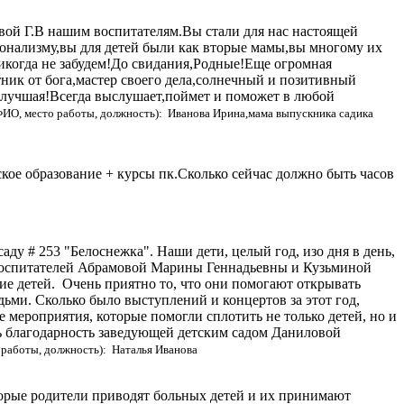
вой Г.В нашим воспитателям.Вы стали для нас настоящей
онализму,вы для детей были как вторые мамы,вы многому их
никогда не забудем!До свидания,Родные!Еще огромная
ник от бога,мастер своего дела,солнечный и позитивный
 лучшая!Всегда выслушает,поймет и поможет в любой
ФИО, место работы, должность): Иванова Ирина,мама выпускника садика
кое образование + курсы пк.Сколько сейчас должно быть часов
ду # 253 "Белоснежка". Наши дети, целый год, изо дня в день,
х воспитателей Абрамовой Марины Геннадьевны и Кузьминой
ие детей. Очень приятно то, что они помогают открывать
ьми. Сколько было выступлений и концертов за этот год,
е мероприятия, которые помогли сплотить не только детей, но и
 благодарность заведующей детским садом Даниловой
 работы, должность): Наталья Иванова
которые родители приводят больных детей и их принимают