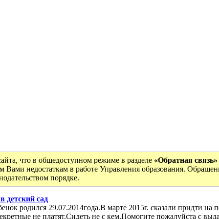
сайта, что в общедоступном режиме в разделе
«Обратная связь»
м Вами недостаткам в работе Управления образования. Обращен
онодательством порядке.
в детский сад
енок родился 29.07.2014года.В марте 2015г. сказали придти на 
 декретные не платят.Сидеть не с кем.Помогите пожалуйста с вы