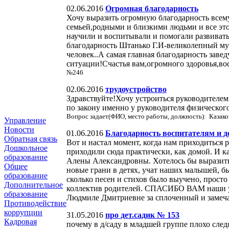
02.06.2016
Огромная благодарность
Хочу выразить огромную благодарность всему
семьей,родными и близкими людьми и все эт
научили и воспитывали и помогали развивать
благодарность Штанько Г.И-великолепный му
человек..А самая главная благодарность за
ситуации!Счастья вам,огромного здоровья,во
№246
02.06.2016
трудоустройство
Здравствуйте!Хочу устроиться руководителем
по закону именно у руководителя физическог
Вопрос задает(ФИО, место работы, должность): Казако
Управление
Новости
01.06.2016
Благодарность воспитателям и д
Обратная связь
Вот и настал момент, когда нам приходиться 
Дошкольное
приходили сюда практически, как домой. И 
образование
Алены Александровны. Хотелось бы выразить 
Общее
новые грани в детях, учат наших малышей, б
образование
сколько песен и стихов было выучено, просто
Дополнительное
коллектив родителей. СПАСИБО ВАМ наши ув
образование
Людмиле Дмитриевне за сплоченный и замеча
Противодействие
коррупции
31.05.2016
про дет.садик № 153
Кадровая
почему в д/саду в младшей группе плохо след