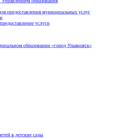
 Управлением образования
 для предоставления муниципальных услуг
ги
предоставление услуги
ципальном образовании «город Ульяновск»
етей в детские сады