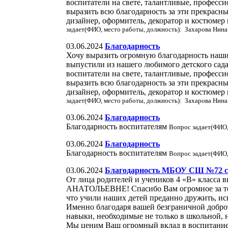
воспитатели на свете, талантливые, професси
выразить всю благодарность за эти прекрасн
дизайнер, оформитель, декоратор и костюмер
задает(ФИО, место работы, должность): Захарова Нин
03.06.2024
Благодарность
Хочу выразить огромную благодарность наш
выпустили из нашего любимого детского сада
воспитатели на свете, талантливые, професси
выразить всю благодарность за эти прекрасн
дизайнер, оформитель, декоратор и костюмер
задает(ФИО, место работы, должность): Захарова Нин
03.06.2024
Благодарность
Благодарность воспитателям
Вопрос задает(ФИО,
03.06.2024
Благодарность
Благодарность воспитателям
Вопрос задает(ФИО,
03.06.2024
Благодарность МБОУ СШ №72 с 
От лица родителей и учеников 4 «В» класс
АНАТОЛЬЕВНЕ! Спасибо Вам огромное за те зн
что учили наших детей преданно дружить, ис
Именно благодаря вашей безграничной доброт
навыки, необходимые не только в школьной, 
Мы ценим Ваш огромный вклад в воспитание 