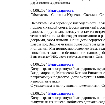
Дарья Ивановна Домохозяйка
04.06.2024
Благодарность
"Уважаемые Светлана Юрьевна, Светлана Ст
Выражаем Вам огромную благодарность. Хоти
подход к каждой семье. Воспитательный проце
радостью идут в сад, потому что там их встр
теплая обстановка благодаря пониманию и ра
добрыми, заботливыми. Наши дети гордятся с
шагом под Вашим чутким руководством дети 
и опрятны. Мы полностью доверяем Вам, ведь 
спокойны за жизнь и безопасность наших реб
Вопрос задает(ФИО, место работы, должность): Семьи
04.06.2024
Благодарность
Хочу выразить огромную благодарность педаг
Владимировне, Матвеевой Ксении Ринатовне за
потрясающих педагогов, дети окружены внима
невероятные люди.
С уважением и наилучшими пожеланиями, С
03.06.2024
Благодарность
Хочу выразить огромную благодарность наш
выпустили из нашего любимого детского сада