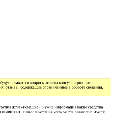
будут оставаться вопросы-ответы консультационного
ия, отзывы, содержащие ограниченные в обороте сведения,
 группа ясли «Ромашка», нужна информация какие средства
ю право знать
Вопрос задает(ФИО, место работы, должность): Иванова