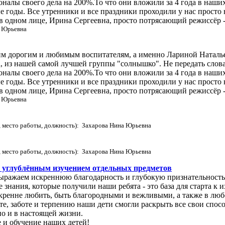
оналы своего дела на 200%.То что они вложили за 4 года в наших
ые годы. Все утренники и все праздники проходили у нас прост
 в одном лице, Ирина Сергеевна, просто потрясающий режиссёр 
а Юрьевна
им дорогим и любимым воспитателям, а именно Лариной Наталь
, из нашей самой лучшей группы "солнышко". Не передать слов
оналы своего дела на 200%.То что они вложили за 4 года в наших
ые годы. Все утренники и все праздники проходили у нас прост
 в одном лице, Ирина Сергеевна, просто потрясающий режиссёр 
а Юрьевна
 место работы, должность): Захарова Нина Юрьевна
 место работы, должность): Захарова Нина Юрьевна
углублённым изучением отдельных предметов
а выражаем искреннюю благодарность и глубокую признатель
ания, которые получили наши ребята - это база для старта к и
кренне любить, быть благородными и вежливыми, а также в любо
е, заботе и терпению наши дети смогли раскрыть все свои спосо
но и в настоящей жизни.
и обучение наших детей!