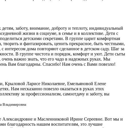
етям, заботу, внимание, доброту и теплоту, индивидуальный
седневной жизни в социуме, в семье и в коллективе. Дети с
о поделиться детскими секретами. В группе царит комфортная
 творить и фантазировать, ценить прекрасное, быть честными,
с интересом дома повторяют сделанное в детском саду. Шаг за
ости. В группе чистота и порядок, комфорт и уют. Дети сыты
 очень важно знать, что его чадо в надежных руках. Мы
чень Вам благодарны. Спасибо! Нам очень с Вами повезло!
сти, Крыловой Ларисе Николаевне, Емельяновой Елене
тях. Нам несказанно повезло оказаться в руках этих
ллективу за профессионализм, самоотдачу и заботу, вы
на Владимировна
е Александровне и Масленниковой Ирине Сереевне. Вот мы и
ами благодарность нашим воспитателям, это лучшие