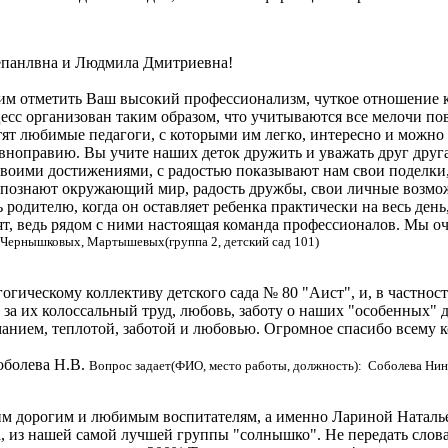
епанлвна и Людмила Дмитриевна!
м отметить Ваш высокий профессионализм, чуткое отношение к д
сс организован таким образом, что учитываются все мелочи пов
етят любимые педагоги, с которыми им легко, интересно и можн
вноправию. Вы учите наших деток дружить и уважать друг друга,
воими достижениями, с радостью показывают нам свои поделки, 
познают окружающий мир, радость дружбы, свои личные возможн
родителю, когда он оставляет ребенка практически на весь день,
ят, ведь рядом с ними настоящая команда профессионалов. Мы о
 Чернышковых, Мартышевых(группа 2, детский сад 101)
огическому коллективу детского сада № 80 "Аист", и, в частно
 их колоссальный труд, любовь, заботу о наших "особенных" де
нием, теплотой, заботой и любовью. Огромное спасибо всему ко
оболева Н.В.
Вопрос задает(ФИО, место работы, должность): Соболева Ни
им дорогим и любимым воспитателям, а именно Лариной Наталь
, из нашей самой лучшей группы "солнышко". Не передать слов