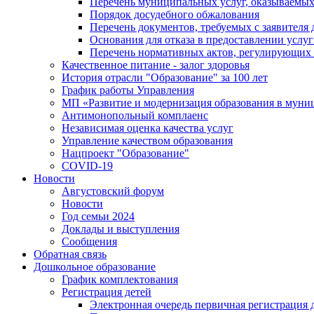
Перечень муниципальных услуг, оказываемых
Порядок досудебного обжалования
Перечень документов, требуемых с заявителя
Основания для отказа в предоставлении услу
Перечень нормативных актов, регулирующих 
Качественное питание - залог здоровья
История отрасли "Oбразованиe" за 100 лет
График работы Управления
МП «Развитие и модернизация образования в муни
Антимонопольный комплаенс
Независимая оценка качества услуг
Управление качеством образования
Нацпроект "Образование"
COVID-19
Новости
Августовский форум
Новости
Год семьи 2024
Доклады и выступления
Сообщения
Обратная связь
Дошкольное образование
График комплектования
Регистрация детей
Электронная очередь первичная регистрация д