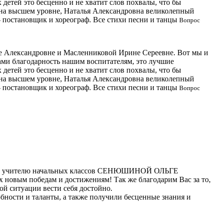
 детей это бесценно и не хватит слов похвалы, что бы
о на высшем уровне, Наталья Александровна великолепный
- постановщик и хореограф. Все стихи песни и танцы
Вопрос
е Александровне и Масленниковой Ирине Сереевне. Вот мы и
ами благодарность нашим воспитателям, это лучшие
 детей это бесценно и не хватит слов похвалы, что бы
о на высшем уровне, Наталья Александровна великолепный
- постановщик и хореограф. Все стихи песни и танцы
Вопрос
ность учителю начальных классов СЕНЮШИНОЙ ОЛЬГЕ
х новым победам и достижениям! Так же благодарим Вас за то,
й ситуации вести себя достойно.
бности и таланты, а также получили бесценные знания и