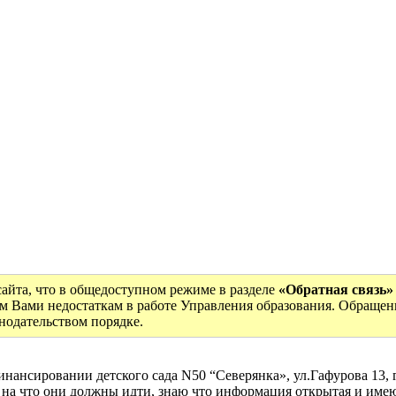
сайта, что в общедоступном режиме в разделе
«Обратная связь»
м Вами недостаткам в работе Управления образования. Обращен
онодательством порядке.
нансировании детского сада N50 “Северянка», ул.Гафурова 13,
 на что они должны идти, знаю что информация открытая и име