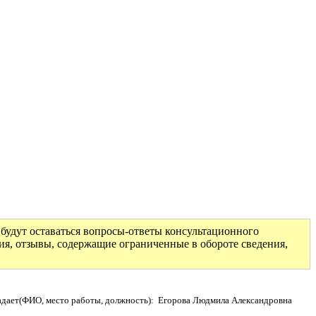
будут оставаться вопросы-ответы консультационного
ия, отзывы, содержащие ограниченные в обороте сведения,
адает(ФИО, место работы, должность): Егорова Людмила Александровна