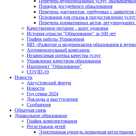
Перечень муниципальных услуг, оказываемых
Порядок досудебного обжалования
Перечень документов, требуемых с заявителя
Основания для отказа в предоставлении услу
Перечень нормативных актов, регулирующих 
Качественное питание - залог здоровья
История отрасли "Oбразованиe" за 100 лет
График работы Управления
МП «Развитие и модернизация образования в муни
Антимонопольный комплаенс
Независимая оценка качества услуг
Управление качеством образования
Нацпроект "Образование"
COVID-19
Новости
Августовский форум
Новости
Год семьи 2024
Доклады и выступления
Сообщения
Обратная связь
Дошкольное образование
График комплектования
Регистрация детей
Электронная очередь первичная регистрация д