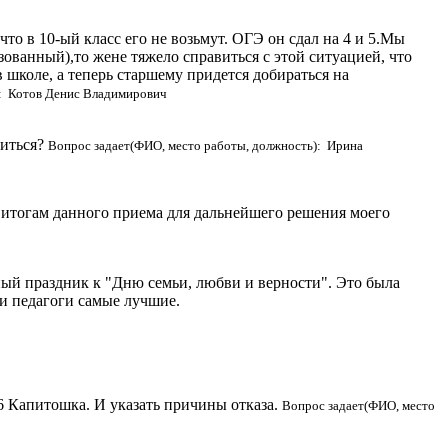
что в 10-ый класс его не возьмут. ОГЭ он сдал на 4 и 5.Мы
ованный),то жене тяжело справиться с этой ситуацией, что
в школе, а теперь старшему придется добираться на
): Котов Денис Владимирович
титься?
Вопрос задает(ФИО, место работы, должность): Ирина
 итогам данного приема для дальнейшего решения моего
асный праздник к "Дню семьи, любви и верности". Это была
ши педагоги самые лучшие.
 Капитошка. И указать причины отказа.
Вопрос задает(ФИО, место