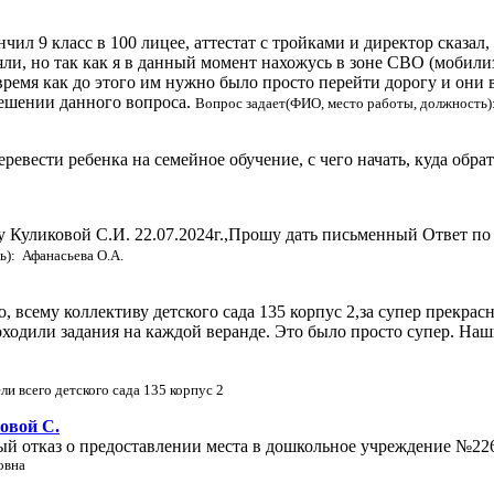
ил 9 класс в 100 лицее, аттестат с тройками и директор сказал, 
ли, но так как я в данный момент нахожусь в зоне СВО (мобилиз
 время как до этого им нужно было просто перейти дорогу и они 
ешении данного вопроса.
Вопрос задает(ФИО, место работы, должность
ревести ребенка на семейное обучение, с чего начать, куда обра
у Куликовой С.И. 22.07.2024г.,Прошу дать письменный Ответ по
ь): Афанасьева О.А.
бо, всему коллективу детского сада 135 корпус 2,за супер прекр
проходили задания на каждой веранде. Это было просто супер. На
и всего детского сада 135 корпус 2
овой С.
й отказ о предоставлении места в дошкольное учреждение №226
овна