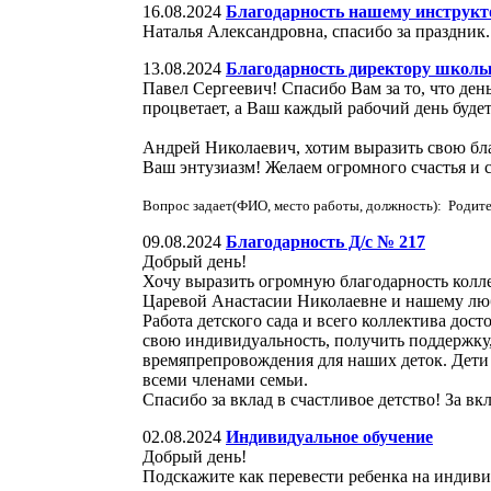
16.08.2024
Благодарность нашему инструкто
Наталья Александровна, спасибо за праздник
13.08.2024
Благодарность директору школы
Павел Сергеевич! Спасибо Вам за то, что ден
процветает, а Ваш каждый рабочий день буде
Андрей Николаевич, хотим выразить свою бла
Ваш энтузиазм! Желаем огромного счастья и 
Вопрос задает(ФИО, место работы, должность): Родите
09.08.2024
Благодарность Д/с № 217
Добрый день!
Хочу выразить огромную благодарность колл
Царевой Анастасии Николаевне и нашему лю
Работа детского сада и всего коллектива дос
свою индивидуальность, получить поддержку,
времяпрепровождения для наших деток. Дети
всеми членами семьи.
Спасибо за вклад в счастливое детство! За в
02.08.2024
Индивидуальное обучение
Добрый день!
Подскажите как перевести ребенка на индив