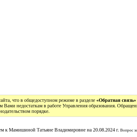
сайта, что в общедоступном режиме в разделе
«Обратная связь»
м Вами недостаткам в работе Управления образования. Обращен
онодательством порядке.
ем к Мамишиной Татьяне Владимировне на 20.08.2024 г.
Вопрос з