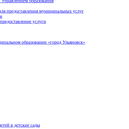
 Управлением образования
 для предоставления муниципальных услуг
ги
предоставление услуги
ципальном образовании «город Ульяновск»
етей в детские сады