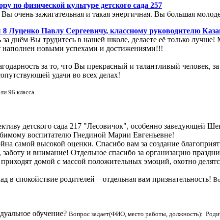
ру по физической культуре детского сада 257
. Вы очень зажигательная и такая энергичная. Вы большая молод
 8 Луценко Павлу Сергеевичу, классному руководителю Каз
ь за днём Вы трудитесь в нашей школе, делаете её только лучше
т наполнен новыми успехами и достижениями!!!
годарность за то, что Вы прекрасный и талантливый человек, з
сопутствующей удачи во всех делах!
ли 9Б класса
ективу детского сада 217 "Лесовичок", особенно заведующей Ш
бимому воспитателю Гнединой Марии Евгеньевне!
тойна самой высокой оценки. Спасибо вам за создание благопри
 заботу и внимание! Отдельное спасибо за организацию праздни
 приходят домой с массой положительных эмоций, охотно делят
клад в спокойствие родителей – отдельная вам признательность!
Во
идуальное обучение?
Вопрос задает(ФИО, место работы, должность): Роди