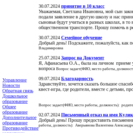
30.07.2024
принятие в 10 класс
Уважаемая, Светлана Ивановна, мой сын законч
подали заявление в другую школу и нас приня
сыновья будут учиться в разных школах, в то
общественном транспорте. Прошу помочь в р
30.07.2024
Семейное обучение
Добрый день! Подскажите, пожалуйста, как пе
Владимировна
25.07.2024
Запрос на Документ
Я, Афанасьева О.А., была на личном приеме 
вопроса
Вопрос задает(ФИО, место работы, должност
09.07.2024
Благодарность
Управление
Здравствуйте, хочется сказать большое спаси
Новости
квест-игра, где родители, вместе с детьми, 
Обратная связь
Дошкольное
образование
Вопрос задает(ФИО, место работы, должность): родител
Общее
образование
02.07.2024
Письменный отказ на имя Кулик
Дополнительное
Добрый день! Прошу предоставить письменны
образование
работы, должность): Аверьянова Валентина Александр
Противодействие