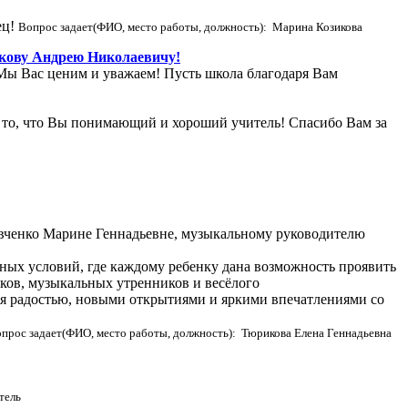
ец!
Вопрос задает(ФИО, место работы, должность): Марина Козикова
акову Андрею Николаевичу!
! Мы Вас ценим и уважаем! Пусть школа благодаря Вам
а то, что Вы понимающий и хороший учитель! Спасибо Вам за
евченко Марине Геннадьевне, музыкальному руководителю
ятных условий, где каждому ребенку дана возможность проявить
ков, музыкальных утренников и весёлого
ся радостью, новыми открытиями и яркими впечатлениями со
прос задает(ФИО, место работы, должность): Тюрикова Елена Геннадьевна
тель