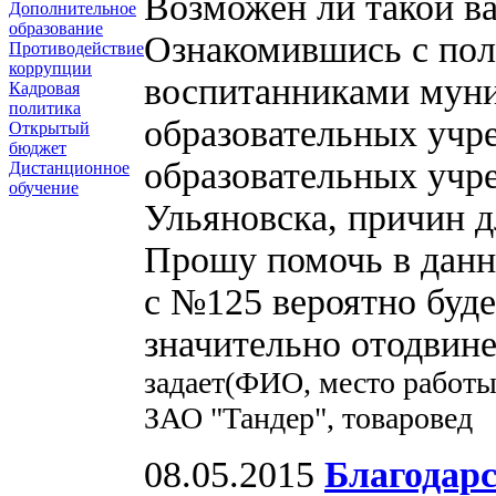
Возможен ли такой в
Дополнительное
образование
Ознакомившись с пол
Противодействие
коррупции
воспитанниками мун
Кадровая
политика
образовательных учр
Открытый
бюджет
образовательных учре
Дистанционное
обучение
Ульяновска, причин д
Прошу помочь в данно
с №125 вероятно буде
значительно отодвине
задает(ФИО, место работы
ЗАО "Тандер", товаровед
08.05.2015
Благодар